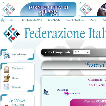
TORNEO CITTA' DI
V
MILANO
HOME
LA FEDERAZIONE
IL BRIDGE
ALBI e REGISTRI
PUNTI
G
Gare
-
Campionati
vedi nell'anno
Festival
Programma
Bando
Classifiche -
FINALI - Gir.
Circolare
1ª sessione
cumulata
le News
Classifica
CUMU
dom 31 mag
(18 b