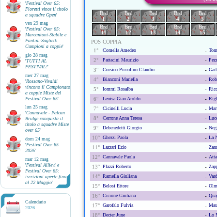
'
Festival Over 65:
Fioretti vince il titolo
Brd
Brd
Brd
Brd
Brd
a squadre Open
'
1
2
3
4
5
ven 29 mag
Brd
Brd
Brd
Brd
Brd
'
Festival Over 65:
11
12
13
14
15
Marcantoni-Stabile e
Fantini-Saglietti
POS
COPPIA
Campioni a coppie
'
1°
Comella Amedeo
-
Toma
gio 28 mag
2°
Pattacini Maurizio
-
Pez
'
TUTTI AL
FESTIVAL!
'
3°
Corsico Piccolino Claudio
-
Garb
mer 27 mag
4°
Bianconi Mariella
-
Rob
'
Rossano-Vivaldi
vincono il Campionato
5°
Iommi Rosalba
-
Ricc
a coppie Miste del
Festival Over 65
'
6°
Lenisa Gian Aroldo
-
Righ
lun 25 mag
7°
Cicinelli Lucia
-
Mart
'
Cannavale - Palcan
8°
Cerrone Anna Teresa
-
Luce
Bridge conquista il
titolo a squadre Miste
9°
Debenedetti Giorgio
-
Negr
over 65
'
10°
Ghezzi Paola
-
La 
dom 24 mag
'
Festival Over 65
11°
Lazzari Ezio
-
Zann
2026
'
12°
Cannavale Paola
-
Atta
mar 12 mag
'
Festival Allievi e
13°
Plazzi Roberto
-
Zapp
Festival Over 65:
14°
Ramella Giuliana
-
Vard
iscrizioni aperte fino
al 22 Maggio
'
15°
Belosi Ettore
-
Olm
16°
Cicione Giuliana
-
Qua
Calendario
17°
Garofalo Fulvia
-
Mau
2026
18°
Decter June
-
Lo 