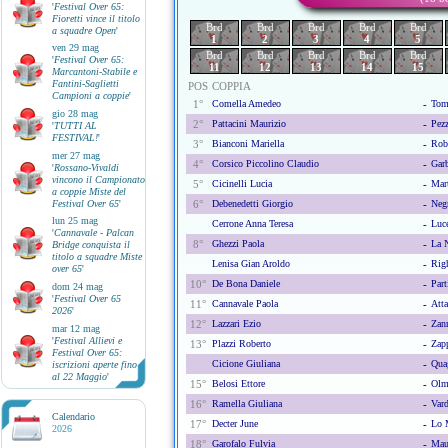
'
Festival Over 65:
Fioretti vince il titolo
Brd
Brd
Brd
Brd
Brd
a squadre Open
'
1
2
3
4
5
ven 29 mag
Brd
Brd
Brd
Brd
Brd
'
Festival Over 65:
11
12
13
14
15
Marcantoni-Stabile e
Fantini-Saglietti
POS
COPPIA
Campioni a coppie
'
1°
Comella Amedeo
-
Toma
gio 28 mag
2°
Pattacini Maurizio
-
Pez
'
TUTTI AL
FESTIVAL!
'
3°
Bianconi Mariella
-
Rob
mer 27 mag
4°
Corsico Piccolino Claudio
-
Garb
'
Rossano-Vivaldi
vincono il Campionato
5°
Cicinelli Lucia
-
Mart
a coppie Miste del
Festival Over 65
'
6°
Debenedetti Giorgio
-
Negr
lun 25 mag
Cerrone Anna Teresa
-
Luce
'
Cannavale - Palcan
8°
Ghezzi Paola
-
La 
Bridge conquista il
titolo a squadre Miste
Lenisa Gian Aroldo
-
Righ
over 65
'
10°
De Bona Daniele
-
Part
dom 24 mag
'
Festival Over 65
11°
Cannavale Paola
-
Atta
2026
'
12°
Lazzari Ezio
-
Zann
mar 12 mag
'
Festival Allievi e
13°
Plazzi Roberto
-
Zapp
Festival Over 65:
Cicione Giuliana
-
Qua
iscrizioni aperte fino
al 22 Maggio
'
15°
Belosi Ettore
-
Olm
16°
Ramella Giuliana
-
Vard
Calendario
17°
Decter June
-
Lo 
2026
18°
Garofalo Fulvia
-
Mau