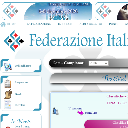
TORNEO CITTA' DI MILANO
6-8 dicembre 2026
HOME
LA FEDERAZIONE
IL BRIDGE
ALBI e REGISTRI
PUNTI
G
Gare
-
Campionati
vedi nell'anno
Festival
Programma
Bando
Classifiche -
FINALI - Gir.
Circolare
1ª sessione
cumulata
le News
Classifica
1
dom 31 mag
(18 b