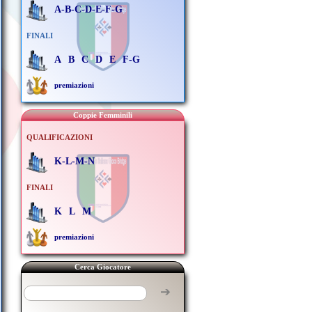
A-B-C-D-E-F-G
FINALI
A
B
C
D
E
F-G
premiazioni
Coppie Femminili
QUALIFICAZIONI
K-L-M-N
FINALI
K
L
M
premiazioni
Cerca Giocatore
➔