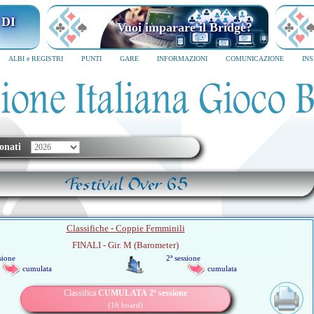
 DI
Vuoi imparare il Bridge?
ALBI e REGISTRI
PUNTI
GARE
INFORMAZIONI
COMUNICAZIONE
IN
onati
Festival Over 65
Classifiche - Coppie Femminili
FINALI - Gir. M (Barometer)
sione
2ª sessione
cumulata
cumulata
Classifica
CUMULATA
2ª sessione
(16 board)