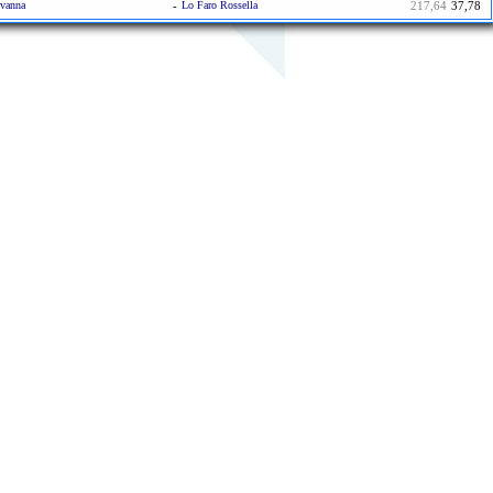
ovanna
-
Lo Faro Rossella
217,64
37,78