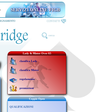
SERVIZI ONLINE FIGB
CONTATTI
SEGNAMENTO
cerca
Lady & Mister Over 65
classifica Lady
classifica Mister
regolamento
premiazioni
Coppie Open
QUALIFICAZIONI