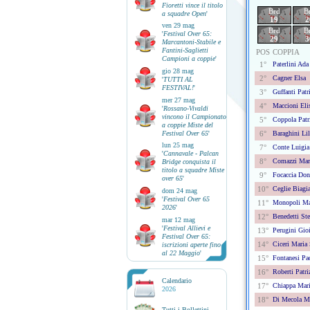
Fioretti vince il titolo
Brd
B
a squadre Open
'
19
2
ven 29 mag
Brd
B
'
Festival Over 65:
29
3
Marcantoni-Stabile e
Fantini-Saglietti
POS
COPPIA
Campioni a coppie
'
1°
Paterlini Ada
gio 28 mag
2°
Cagner Elsa
'
TUTTI AL
FESTIVAL!
'
3°
Guffanti Patri
mer 27 mag
4°
Maccioni Elis
'
Rossano-Vivaldi
vincono il Campionato
5°
Coppola Patri
a coppie Miste del
Festival Over 65
'
6°
Baraghini Lil
lun 25 mag
7°
Conte Luigia
'
Cannavale - Palcan
8°
Comazzi Mar
Bridge conquista il
titolo a squadre Miste
9°
Focaccia Dona
over 65
'
10°
Ceglie Biagi
dom 24 mag
'
Festival Over 65
11°
Monopoli Ma
2026
'
12°
Benedetti Ste
mar 12 mag
'
Festival Allievi e
13°
Perugini Gioi
Festival Over 65:
14°
Ciceri Maria 
iscrizioni aperte fino
al 22 Maggio
'
15°
Fontanesi Pa
16°
Roberti Patri
Calendario
17°
Chiappa Mari
2026
18°
Di Mecola Ma
Tutti i Bollettini