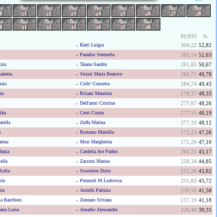
rd
Brd
Brd
Brd
Brd
Brd
Brd
Brd
Brd
0
21
22
23
24
25
26
27
28
rd
Brd
Brd
Brd
Brd
Brd
Brd
0
31
32
33
34
35
36
PUNTI
%
-
Ratti Luigia
304,22
52,82
-
Paradisi Serenella
303,14
52,63
zia
-
Taiana Sandra
291,85
50,67
abetta
-
Strizzi Maria Beatrice
286,71
49,78
zia
-
Crifo' Concetta
284,74
49,43
ia
-
Ritiani Maurizia
278,37
48,33
-
Dell'armi Cristina
277,97
48,26
ika
-
Cerri Cinzia
277,55
48,19
tella
-
Zuffa Marina
277,19
48,12
a
-
Romano Mariella
272,23
47,26
rina
-
Mori Margherita
271,29
47,10
fania
-
Cardella Ave Paderi
260,21
45,17
ella
-
Zacconi Marisa
258,34
44,85
Sofia
-
Stoxreiter Doris
252,38
43,82
ola
-
Pezzuoli M.ludovica
251,83
43,72
zia
-
Asirelli Patrizia
239,50
41,58
a Barchiesi
-
Zennaro Silvana
237,19
41,18
ria Luisa
-
Amadio Alessandra
226,40
39,31