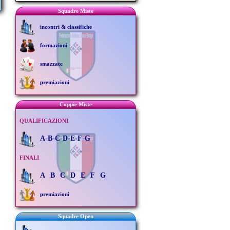
Squadre Miste
incontri & classifiche
formazioni
smazzate
premiazioni
Coppie Miste
QUALIFICAZIONI
A-B-C-D-E-F-G
FINALI
A
B
C
D
E
F
G
premiazioni
Squadre Open