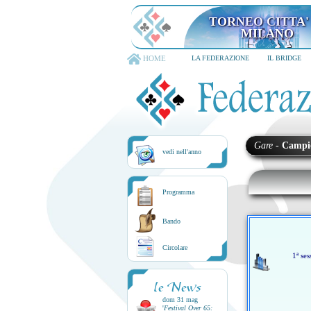
TORNEO CITTA'
MILANO
HOME
LA FEDERAZIONE
IL BRIDGE
Gare
-
Campi
vedi nell'anno
Programma
Bando
Circolare
1ª ses
le News
dom 31 mag
'
Festival Over 65: