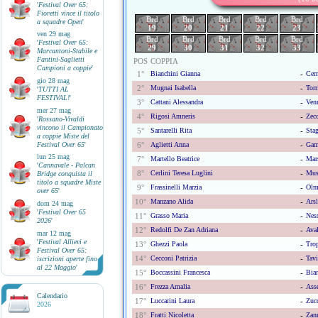
'
Festival Over 65:
Fioretti vince il titolo
Brd
Brd
Brd
Brd
Brd
a squadre Open
'
19
20
21
22
23
ven 29 mag
Brd
Brd
Brd
Brd
Brd
'
Festival Over 65:
29
30
31
32
33
Marcantoni-Stabile e
Fantini-Saglietti
POS
COPPIA
Campioni a coppie
'
1°
Bianchini Gianna
-
Cerr
gio 28 mag
2°
Mugnai Isabella
-
Torr
'
TUTTI AL
FESTIVAL!
'
3°
Cattani Alessandra
-
Venn
mer 27 mag
4°
Rigosi Amneris
-
Zec
'
Rossano-Vivaldi
vincono il Campionato
5°
Santarelli Rita
-
Stag
a coppie Miste del
Festival Over 65
'
6°
Aglietti Anna
-
Gam
lun 25 mag
7°
Martello Beatrice
-
Mars
'
Cannavale - Palcan
8°
Cerlini Teresa Luglini
-
Mus
Bridge conquista il
titolo a squadre Miste
9°
Frassinelli Marzia
-
Olm
over 65
'
10°
Manzano Alida
-
Arsl
dom 24 mag
'
Festival Over 65
11°
Grasso Maria
-
Ness
2026
'
12°
Redolfi De Zan Adriana
-
Aval
mar 12 mag
'
Festival Allievi e
13°
Ghezzi Paola
-
Tro
Festival Over 65:
14°
Cecconi Patrizia
-
Tavi
iscrizioni aperte fino
al 22 Maggio
'
15°
Boccassini Francesca
-
Bian
16°
Frezza Amalia
-
Asse
Calendario
17°
Luccarini Laura
-
Zucc
2026
18°
Fratti Nicoletta
-
Zann