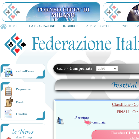
TORNEO CITTA' DI
V
MILANO
HOME
LA FEDERAZIONE
IL BRIDGE
ALBI e REGISTRI
PUNTI
G
Gare
-
Campionati
vedi nell'anno
Festival
Programma
Bando
Classifiche - C
FINALI - Gir.
Circolare
1ª sessione
cumulata
le News
Classifica
CUMU
dom 31 mag
(16 b