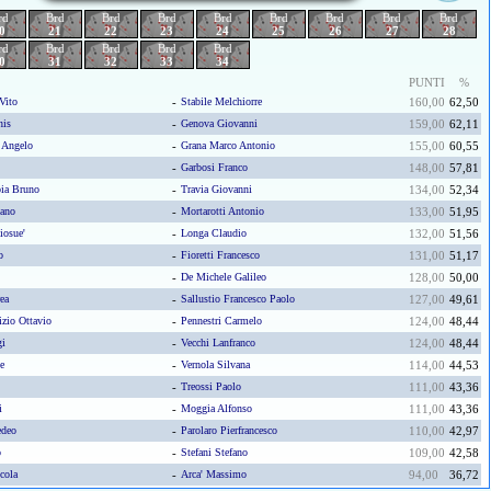
rd
Brd
Brd
Brd
Brd
Brd
Brd
Brd
Brd
0
21
22
23
24
25
26
27
28
rd
Brd
Brd
Brd
Brd
0
31
32
33
34
PUNTI
%
Vito
-
Stabile Melchiorre
160,00
62,50
nis
-
Genova Giovanni
159,00
62,11
 Angelo
-
Grana Marco Antonio
155,00
60,55
-
Garbosi Franco
148,00
57,81
ia Bruno
-
Travia Giovanni
134,00
52,34
iano
-
Mortarotti Antonio
133,00
51,95
osue'
-
Longa Claudio
132,00
51,56
o
-
Fioretti Francesco
131,00
51,17
-
De Michele Galileo
128,00
50,00
ea
-
Sallustio Francesco Paolo
127,00
49,61
izio Ottavio
-
Pennestri Carmelo
124,00
48,44
gi
-
Vecchi Lanfranco
124,00
48,44
e
-
Vernola Silvana
114,00
44,53
-
Treossi Paolo
111,00
43,36
i
-
Moggia Alfonso
111,00
43,36
deo
-
Parolaro Pierfrancesco
110,00
42,97
o
-
Stefani Stefano
109,00
42,58
cola
-
Arca' Massimo
94,00
36,72