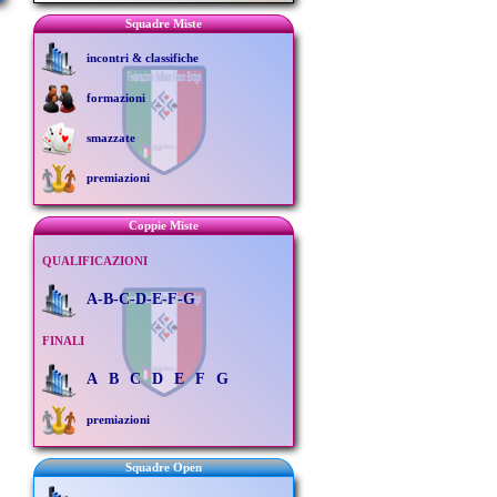
Squadre Miste
incontri & classifiche
formazioni
smazzate
premiazioni
Coppie Miste
QUALIFICAZIONI
A-B-C-D-E-F-G
FINALI
A
B
C
D
E
F
G
premiazioni
Squadre Open