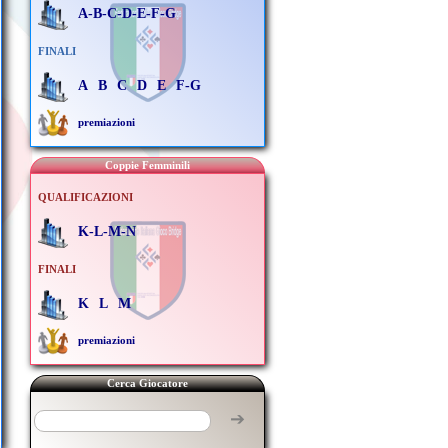
A-B-C-D-E-F-G
FINALI
A
B
C
D
E
F-G
premiazioni
Coppie Femminili
QUALIFICAZIONI
K-L-M-N
FINALI
K
L
M
premiazioni
Cerca Giocatore
➔