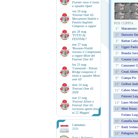
Fioretti vince il titolo
Brd
B
a squadre Open
'
19
2
ven 29 mag
Brd
B
'
Festival Over 65:
29
3
Marcantoni-Stabile e
Fantini-Saglietti
POS
COPPIA
Campioni a coppie
'
1°
Marcantonio 
gio 28 mag
2°
Durisotto De
'
TUTTI AL
FESTIVAL!
'
3°
Barban Carlo
mer 27 mag
4°
Uggeri Paolo
'
Rossano-Vivaldi
vincono il Campionato
5°
Blandin Savo
a coppie Miste del
Festival Over 65
'
6°
Crezzini Luc
lun 25 mag
7°
Cammareri Gi
'
Cannavale - Palcan
8°
Cesati Albert
Bridge conquista il
titolo a squadre Miste
9°
Ciampa Pio
over 65
'
10°
Griffoni Andr
dom 24 mag
'
Festival Over 65
11°
Cafiero Maur
2026
'
Palmieri Lui
mar 12 mag
'
Festival Allievi e
13°
Lauro Michel
Festival Over 65:
14°
Mieti Renzo
iscrizioni aperte fino
al 22 Maggio
'
Forlano Luig
16°
Comella Ame
Calendario
17°
Baldi Stefan
2026
18°
Pellegrino Ni
Tutti i Bollettini