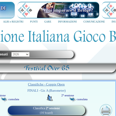
 DI
Vuoi imparare il Bridge?
ALBI e REGISTRI
PUNTI
GARE
INFORMAZIONI
COMUNICAZIONE
IN
onati
Festival Over 65
Classifiche - Coppie Open
FINALI - Gir. A (Barometer)
sione
2ª sessione
cumulata
cumulata
Classifica
2ª sessione
(16 board)