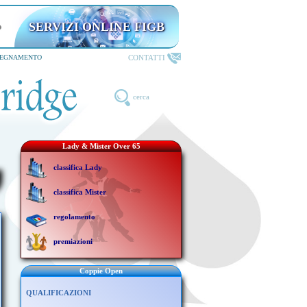
SERVIZI ONLINE FIGB
CONTATTI
SEGNAMENTO
cerca
Lady & Mister Over 65
classifica Lady
classifica Mister
regolamento
premiazioni
Coppie Open
QUALIFICAZIONI