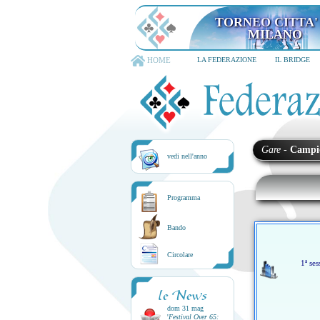
TORNEO CITTA'
MILANO
HOME
LA FEDERAZIONE
IL BRIDGE
Gare
-
Campi
vedi nell'anno
Programma
Bando
Circolare
1ª ses
le News
dom 31 mag
'
Festival Over 65: