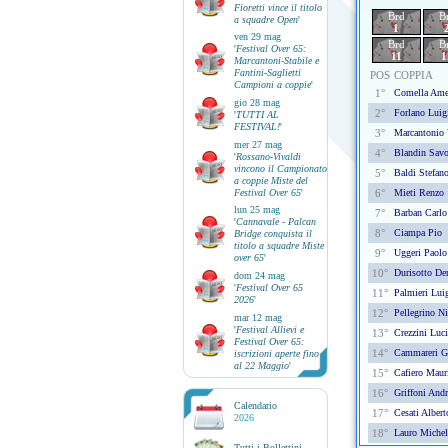
Fioretti vince il titolo
Brd
B
a squadre Open
'
1
ven 29 mag
Brd
B
'
Festival Over 65:
11
1
Marcantoni-Stabile e
Fantini-Saglietti
POS
COPPIA
Campioni a coppie
'
1°
Comella Ame
gio 28 mag
2°
Forlano Luig
'
TUTTI AL
FESTIVAL!
'
3°
Marcantonio 
mer 27 mag
4°
Blandin Savo
'
Rossano-Vivaldi
vincono il Campionato
5°
Baldi Stefan
a coppie Miste del
Festival Over 65
'
6°
Mieti Renzo
lun 25 mag
7°
Barban Carlo
'
Cannavale - Palcan
8°
Ciampa Pio
Bridge conquista il
titolo a squadre Miste
9°
Uggeri Paolo
over 65
'
10°
Durisotto De
dom 24 mag
'
Festival Over 65
11°
Palmieri Lui
2026
'
12°
Pellegrino Ni
mar 12 mag
'
Festival Allievi e
13°
Crezzini Luc
Festival Over 65:
14°
Cammareri Gi
iscrizioni aperte fino
al 22 Maggio
'
15°
Cafiero Maur
16°
Griffoni Andr
Calendario
17°
Cesati Albert
2026
18°
Lauro Michel
Tutti i Bollettini