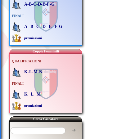
A-B-C-D-E-F-G
FINALI
A
B
C
D
E
F-G
premiazioni
Coppie Femminili
QUALIFICAZIONI
K-L-M-N
FINALI
K
L
M
premiazioni
Cerca Giocatore
➔