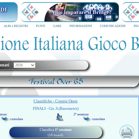
 DI
Vuoi imparare il Bridge?
ALBI e REGISTRI
PUNTI
GARE
INFORMAZIONI
COMUNICAZIONE
IN
onati
Festival Over 65
Classifiche - Coppie Open
FINALI - Gir. A (Barometer)
sione
2ª sessione
cumulata
cumulata
Classifica
1ª sessione
(18 board)