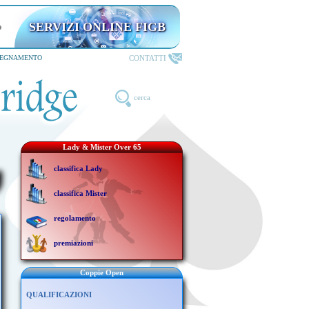
SERVIZI ONLINE FIGB
CONTATTI
SEGNAMENTO
cerca
Lady & Mister Over 65
classifica Lady
classifica Mister
regolamento
premiazioni
Coppie Open
QUALIFICAZIONI