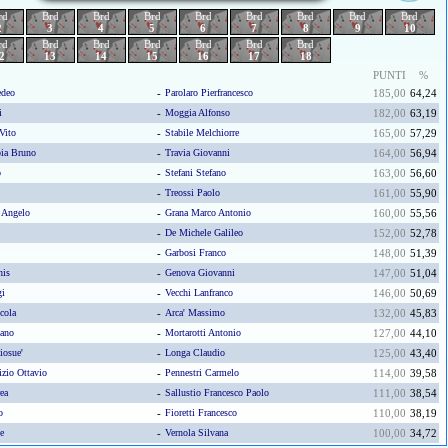
rd
Brd
Brd
Brd
Brd
Brd
Brd
Brd
Brd
2
3
4
5
6
7
8
9
10
rd
Brd
Brd
Brd
Brd
Brd
Brd
2
13
14
15
16
17
18
PUNTI
%
deo
-
Parolaro Pierfrancesco
185,00
64,24
i
-
Moggia Alfonso
182,00
63,19
Vito
-
Stabile Melchiorre
165,00
57,29
ia Bruno
-
Travia Giovanni
164,00
56,94
o
-
Stefani Stefano
163,00
56,60
-
Treossi Paolo
161,00
55,90
 Angelo
-
Grana Marco Antonio
160,00
55,56
-
De Michele Galileo
152,00
52,78
-
Garbosi Franco
148,00
51,39
nis
-
Genova Giovanni
147,00
51,04
gi
-
Vecchi Lanfranco
146,00
50,69
cola
-
Arca' Massimo
132,00
45,83
iano
-
Mortarotti Antonio
127,00
44,10
osue'
-
Longa Claudio
125,00
43,40
izio Ottavio
-
Pennestri Carmelo
114,00
39,58
ea
-
Sallustio Francesco Paolo
111,00
38,54
o
-
Fioretti Francesco
110,00
38,19
e
-
Vernola Silvana
100,00
34,72