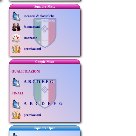
Squadre Miste
incontri & classifiche
formazioni
smazzate
premiazioni
Coppie Miste
QUALIFICAZIONI
A-B-C-D-E-F-G
FINALI
A
B
C
D
E
F
G
premiazioni
Squadre Open