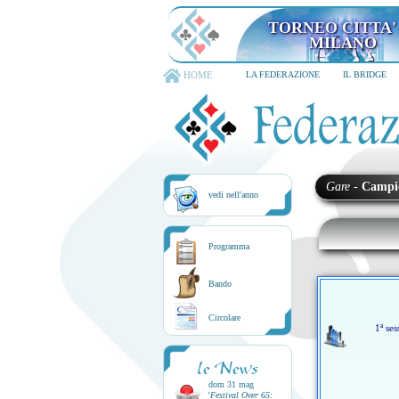
TORNEO CITTA'
MILANO
HOME
LA FEDERAZIONE
IL BRIDGE
Gare
-
Campi
vedi nell'anno
Programma
Bando
Circolare
1ª ses
le News
dom 31 mag
'
Festival Over 65: