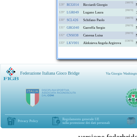
[S0070]
RCG014
Ricciardi Giorgio
128°
[F0070]
LGR049
Lugano Laura
129°
[S0070]
SCL426
Schifano Paolo
130°
[F0070]
GRG040
Garreffa Sergio
131°
[F0070]
CNS038
Canessa Luisa
132°
[C0070]
LKV001
Aleksieva Angela Argirova
133°
Federazione Italiana Gioco Bridge
Via Giorgio Washingt
Regolamento generale UE
Privacy Policy
sulla protezione dei dati personali
versione federbr