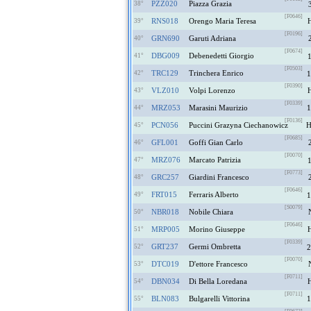
PZZ020
Piazza Grazia
38°
[F0646]
RNS018
Orengo Maria Teresa
39°
[F0196]
GRN690
Garuti Adriana
40°
[F0674]
DBG009
Debenedetti Giorgio
41°
[F0503]
TRC129
Trinchera Enrico
42°
1
[F0390]
VLZ010
Volpi Lorenzo
43°
[F0339]
MRZ053
Marasini Maurizio
1
44°
[F0136]
PCN056
Puccini Grazyna Ciechanowicz
45°
[F0685]
GFL001
Goffi Gian Carlo
46°
[F0070]
MRZ076
Marcato Patrizia
47°
[F0773]
GRC257
Giardini Francesco
48°
[F0646]
FRT015
Ferraris Alberto
49°
1
[S0079]
NBR018
Nobile Chiara
50°
[F0646]
MRP005
Morino Giuseppe
51°
[F0339]
GRT237
Germi Ombretta
52°
2
[F0070]
DTC019
D'ettore Francesco
53°
[F0711]
DBN034
Di Bella Loredana
54°
[F0711]
BLN083
Bulgarelli Vittorina
1
55°