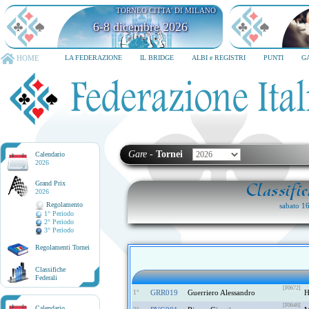
TORNEO CITTA' DI MILANO
6-8 dicembre 2026
HOME
LA FEDERAZIONE
IL BRIDGE
ALBI e REGISTRI
PUNTI
G
Gare
-
Tornei
Calendario
2026
Grand Prix
Classifi
2026
Regolamento
sabato 1
1° Periodo
2° Periodo
3° Periodo
Regolamenti Tornei
Classifiche
Federali
[F0672]
GRR019
Guerriero Alessandro
1°
[F0646]
Calendario