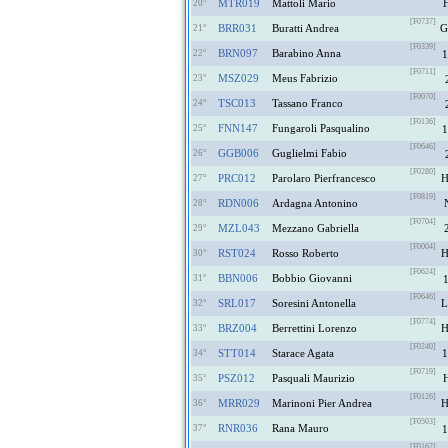
MTR019
Mattoli Mario
20°
[F0737]
BRR031
Buratti Andrea
21°
[F0339]
BRN097
Barabino Anna
22°
1
[F0711]
MSZ029
Meus Fabrizio
23°
[F0070]
TSC013
Tassano Franco
24°
[F0136]
FNN147
Fungaroli Pasqualino
25°
1
[F0646]
GGB006
Guglielmi Fabio
26°
[F0280]
PRC012
Parolaro Pierfrancesco
27°
[F0819]
RDN006
Ardagna Antonino
28°
[F0704]
MZL043
Mezzano Gabriella
29°
[F0004]
RST024
Rosso Roberto
30°
[F0624]
BBN006
Bobbio Giovanni
31°
[F0646]
SRL017
Soresini Antonella
32°
[F0774]
BRZ004
Berrettini Lorenzo
33°
[F0240]
STT014
Starace Agata
1
34°
[F0719]
PSZ012
Pasquali Maurizio
35°
[F0126]
MRR029
Marinoni Pier Andrea
36°
[F0503]
RNR036
Rana Mauro
37°
1
[F0162]