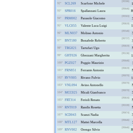
[F0596]
SCL269
Scarfone Michele
92°
[F0646]
SPR016
Spallanzani Laura
93°
[F0503]
PRM002
Parasole Giacomo
94°
[F0819]
VLC055
Valente Luca Luigi
1
95°
[F0546]
MLN037
Molisso Antonio
96°
[F0737]
BNT180
Bonafede Roberto
97°
[F0819]
TRG021
Tartufari Ugo
98°
[F0136]
GHT026
Ghezzani Margherita
99°
1
[F0646]
PGZ027
Poggio Maurizio
100°
[F0819]
FRN851
Ferrante Antonio
101°
[F0070]
RVV005
Rivano Fulvio
102°
1
[F0070]
VNL094
Avino Antonello
103°
[F0070]
MCC025
Micali Gianfranco
104°
[F0816]
FRT314
Ferioli Renato
105°
[F0339]
RNT019
Randis Rosetta
106°
[F0674]
SCD043
Scanzi Nadia
107°
[F0646]
MTL127
Mattei Marcella
108°
[F0646]
RNV002
Orengo Silvio
109°