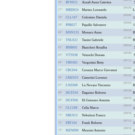
[F0672]
RVN021
Azzali Anna Caterina
56°
[F0126]
MRD024
Marino Leonardo
57°
[F0200]
CLL167
Colosimo Daniela
58°
1
[F0339]
PPR027
Papallo Salvatore
1
59°
[F0223]
MNN135
Monaco Anna
60°
[F0789]
TNL022
Tanini Gabriele
61°
[F0034]
BNB001
Biancheri Rosalba
62°
[S0339]
VTT038
Vetuschi Donata
63°
[F0711]
VRY001
Vergottini Betty
64°
[F0266]
CRC044
Corazza Marco Giovanni
65°
1
[F0216]
CMZ033
Camerini Lorenzo
66°
[F0737]
LNZ008
La Novara Vincenzo
67°
[F0126]
DGT034
Dagnino Roberto
68°
[F0070]
DGT006
Di Gennaro Assunta
1
69°
[F0070]
CLC188
Cella Marco
70°
1
[F0070]
NBC012
Nebuloni Franco
71°
[F0711]
FRT104
Frank Roberto
1
72°
[F0070]
MZN090
Muzzini Antonio
1
73°