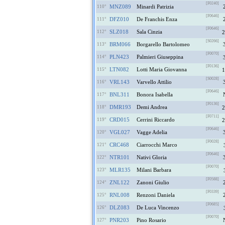
[F0240]
MNZ089
Minardi Patrizia
110°
[F0646]
DFZ010
De Franchis Enza
111°
[F0646]
SLZ018
Sala Cinzia
112°
2
[S0266]
BRM066
Borgarello Bartolomeo
113°
[F0070]
PLN423
Palmieri Giuseppina
114°
[F0136]
LTN082
Lotti Maria Giovanna
115°
1
[S0028]
VRL143
Varvello Attilio
116°
[F0646]
BNL311
Bonora Isabella
117°
[F0136]
DMR193
Demi Andrea
118°
2
[F0711]
CRD015
Cerrini Riccardo
119°
2
[F0646]
VGL027
Vagge Adelia
120°
[F0028]
CRC468
Ciarrocchi Marco
121°
[F0646]
NTR101
Nativi Gloria
122°
[F0070]
MLR135
Milani Barbara
123°
[F0588]
ZNL122
Zanoni Giulio
124°
[F0339]
RNL008
Renzoni Daniela
125°
[F0685]
DLZ083
De Luca Vincenzo
126°
[F0070]
PNR203
Pino Rosario
127°