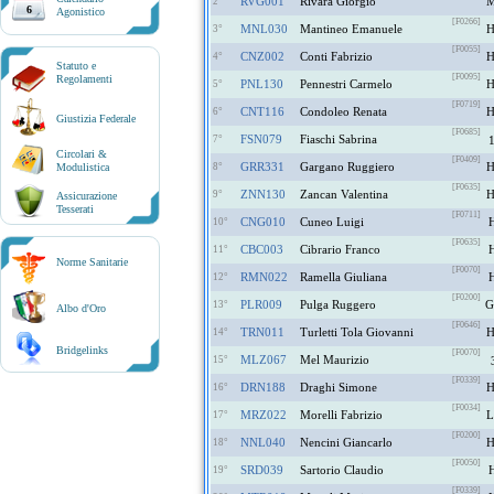
RVG001
Rivara Giorgio
2°
6
Agonistico
[F0266]
MNL030
Mantineo Emanuele
3°
[F0055]
CNZ002
Conti Fabrizio
4°
Statuto e
[F0095]
Regolamenti
PNL130
Pennestri Carmelo
5°
[F0719]
CNT116
Condoleo Renata
6°
Giustizia Federale
[F0685]
FSN079
Fiaschi Sabrina
7°
Circolari &
[F0409]
GRR331
Gargano Ruggiero
Modulistica
8°
[F0635]
ZNN130
Zancan Valentina
9°
Assicurazione
Tesserati
[F0711]
CNG010
Cuneo Luigi
10°
[F0635]
CBC003
Cibrario Franco
11°
Norme Sanitarie
[F0070]
RMN022
Ramella Giuliana
12°
[F0200]
PLR009
Pulga Ruggero
13°
Albo d'Oro
[F0646]
TRN011
Turletti Tola Giovanni
14°
Bridgelinks
[F0070]
MLZ067
Mel Maurizio
15°
[F0339]
DRN188
Draghi Simone
16°
[F0034]
MRZ022
Morelli Fabrizio
17°
[F0200]
NNL040
Nencini Giancarlo
18°
[F0050]
SRD039
Sartorio Claudio
19°
[F0339]