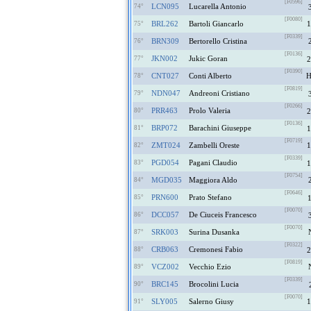
[F0596]
LCN095
Lucarella Antonio
74°
[F0080]
BRL262
Bartoli Giancarlo
1
75°
[F0339]
BRN309
Bertorello Cristina
76°
[F0136]
JKN002
Jukic Goran
77°
2
[F0390]
CNT027
Conti Alberto
78°
[F0819]
NDN047
Andreoni Cristiano
79°
[F0266]
PRR463
Prolo Valeria
80°
2
[F0136]
BRP072
Barachini Giuseppe
81°
1
[F0719]
ZMT024
Zambelli Oreste
1
82°
[F0339]
PGD054
Pagani Claudio
83°
1
[F0754]
MGD035
Maggiora Aldo
84°
[F0646]
PRN600
Prato Stefano
85°
[F0070]
DCC057
De Ciuceis Francesco
86°
[F0070]
SRK003
Surina Dusanka
87°
[F0322]
CRB063
Cremonesi Fabio
88°
2
[F0819]
VCZ002
Vecchio Ezio
89°
[F0339]
BRC145
Brocolini Lucia
90°
[F0070]
SLY005
Salerno Giusy
1
91°