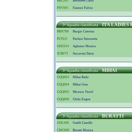
BRL283
Bortoletti Carlo
FNV001
Fantoni Fulvio
ITA LADIES 
5ª Squadra classificata
BRN789
Burgio Caterina
PLT021
Paoluzi Simonetta
GHC014
Aghemo Monica
SCR073
Saccavini Ilaria
MIHAI
5ª Squadra classificata
GQQ003
Mihai Radu
GQQ004
Mihai Geta
GQQ005
Micescu Viorel
GQQ006
Chelu Eugen
BURATTI
5ª Squadra classificata
GDL006
Gaddi Camillo
CMC009
Buratti Monica