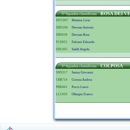
ROSA DEI V
5ª Squadra classificata
MTC007
Mattana Licia
DRN206
Derosas Antonio
DRS038
Derosas Rosa
FLD052
Falciani Edoardo
SDL005
Saddi Angelo
COLPOSA
5ª Squadra classificata
SNN317
Sanna Giovanni
CRR714
Corona Andrea
PRR464
Porcu Lauro
LLC050
Ollargiu Franco