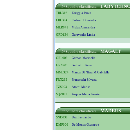
LADY ICHN
5ª Squadra classificata
TRL316
Toriggia Paola
CRL304
Carboni Donatella
MLR041
Mulas Alessandra
GRD134
Garavaglia Linda
MAGALI'
5ª Squadra classificata
GRL009
Garbati Marinella
GRN281
Garbati Liliana
MNL324
Manca Di Nissa M.gabriella
FRN283
Franceschi Silvana
TZS003
Atzeni Marisa
SQZ002
Asquer Maria Grazia
MADEUS
5ª Squadra classificata
SND030
Usai Fernando
DMP006
De Montis Giuseppe