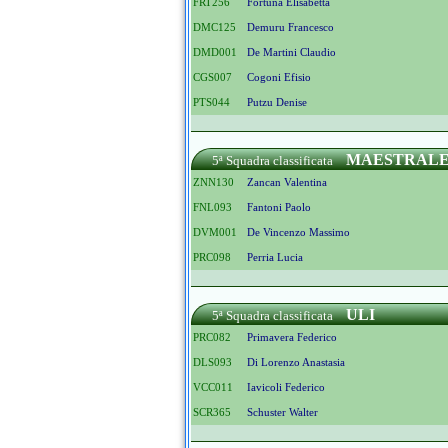
FRT256
Fortuna Elisabetta
DMC125
Demuru Francesco
DMD001
De Martini Claudio
CGS007
Cogoni Efisio
PTS044
Putzu Denise
MAESTRAL
5ª Squadra classificata
ZNN130
Zancan Valentina
FNL093
Fantoni Paolo
DVM001
De Vincenzo Massimo
PRC098
Perria Lucia
ULI
5ª Squadra classificata
PRC082
Primavera Federico
DLS093
Di Lorenzo Anastasia
VCC011
Iavicoli Federico
SCR365
Schuster Walter