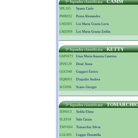
CAMM
5ª Squadra classificata
SPL165
Spanu Carlo
PMR032
Poma Alessandro
LMZ001
Loi Maria Grazia Lecis
LMZ009
Loi Maria Grazia Zedda
KETTY
5ª Squadra classificata
GMN073
Giua Maria Assunta Caterina
DSN129
Dessi' Anna
GGC048
Guggeri Enrico
DQR003
D'aquilio Andrea
SCG006
Scano Giorgio
TOMARCHI
5ª Squadra classificata
SDN013
Sedda Elena
SLZ018
Sala Cinzia
TMV004
Tomarchio Silvia
LGL005
Leggio Donatella