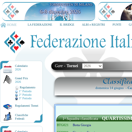
TORNEO CITTA' DI MILANO
6-8 dicembre 2026
HOME
LA FEDERAZIONE
IL BRIDGE
ALBI e REGISTRI
PUNTI
G
Gare
-
Tornei
Calendario
2026
Grand Prix
Classific
2026
Regolamento
domenica 14 giugno -
Cag
1° Periodo
2° Periodo
3° Periodo
Regolamenti Tornei
Classifiche
QUARTISSIM
1ª Squadra classificata
Federali
BTG021
Botta Giorgia
Calendario