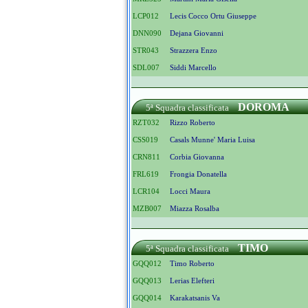
LCP012
Lecis Cocco Ortu Giuseppe
DNN090
Dejana Giovanni
STR043
Strazzera Enzo
SDL007
Siddi Marcello
DOROMA
5ª Squadra classificata
RZT032
Rizzo Roberto
CSS019
Casals Munne' Maria Luisa
CRN811
Corbia Giovanna
FRL619
Frongia Donatella
LCR104
Locci Maura
MZB007
Miazza Rosalba
TIMO
5ª Squadra classificata
GQQ012
Timo Roberto
GQQ013
Lerias Elefteri
GQQ014
Karakatsanis Va