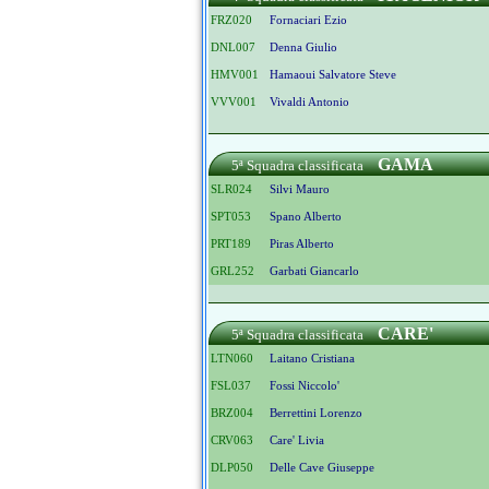
FRZ020
Fornaciari Ezio
DNL007
Denna Giulio
HMV001
Hamaoui Salvatore Steve
VVV001
Vivaldi Antonio
GAMA
5ª Squadra classificata
SLR024
Silvi Mauro
SPT053
Spano Alberto
PRT189
Piras Alberto
GRL252
Garbati Giancarlo
CARE'
5ª Squadra classificata
LTN060
Laitano Cristiana
FSL037
Fossi Niccolo'
BRZ004
Berrettini Lorenzo
CRV063
Care' Livia
DLP050
Delle Cave Giuseppe