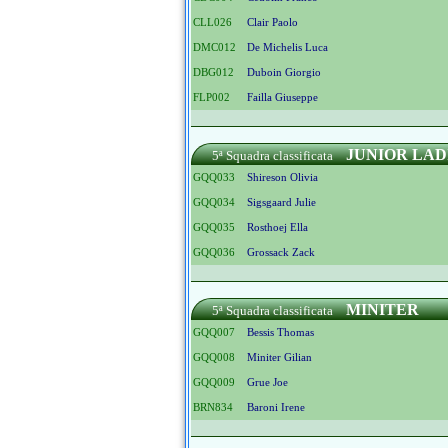
CLL026
Clair Paolo
DMC012
De Michelis Luca
DBG012
Duboin Giorgio
FLP002
Failla Giuseppe
JUNIOR LAD
5ª Squadra classificata
GQQ033
Shireson Olivia
GQQ034
Sigsgaard Julie
GQQ035
Rosthoej Ella
GQQ036
Grossack Zack
MINITER
5ª Squadra classificata
GQQ007
Bessis Thomas
GQQ008
Miniter Gilian
GQQ009
Grue Joe
BRN834
Baroni Irene