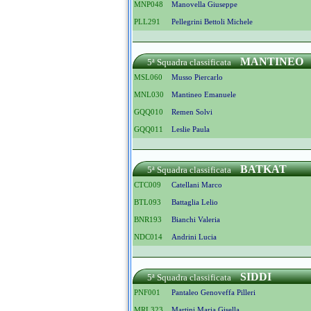
MNP048
Manovella Giuseppe
PLL291
Pellegrini Bettoli Michele
MANTINEO
5ª Squadra classificata
MSL060
Musso Piercarlo
MNL030
Mantineo Emanuele
GQQ010
Remen Solvi
GQQ011
Leslie Paula
BATKAT
5ª Squadra classificata
CTC009
Catellani Marco
BTL093
Battaglia Lelio
BNR193
Bianchi Valeria
NDC014
Andrini Lucia
SIDDI
5ª Squadra classificata
PNF001
Pantaleo Genoveffa Pilleri
MRL323
Martini Maria Gisella