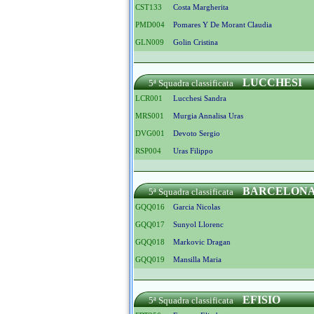
CST133
Costa Margherita
PMD004
Pomares Y De Morant Claudia
GLN009
Golin Cristina
LUCCHESI
5ª Squadra classificata
LCR001
Lucchesi Sandra
MRS001
Murgia Annalisa Uras
DVG001
Devoto Sergio
RSP004
Uras Filippo
BARCELON
5ª Squadra classificata
GQQ016
Garcia Nicolas
GQQ017
Sunyol Llorenc
GQQ018
Markovic Dragan
GQQ019
Mansilla Maria
EFISIO
5ª Squadra classificata