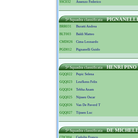
SSC032
Assenzo Federico
PIGNANELL
5ª Squadra classificata
BRR031
Buratti Andrea
BLT003
Baldi Matteo
CMD026
Cima Leonardo
PGD012
Pignanelli Guido
HENRI PINO
5ª Squadra classificata
GQQ022
Pepic Selena
GQQ023
Leufkens Felix
GQQ024
Tebha Anam
GQQ025
Nijssen Oscar
GQQ026
Van De Paverd T
GQQ027
Tijssen Luc
DE MICHELI
5ª Squadra classificata
CDC004
Cedolin Franco