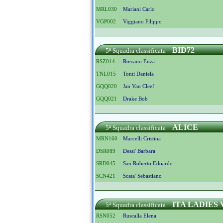
MRL030
Mariani Carlo
VGP002
Viggiano Filippo
BID72
5ª Squadra classificata
RSZ014
Rossano Enza
TNL015
Tonti Daniela
GQQ020
Jan Van Cleef
GQQ021
Drake Bob
ALICE
5ª Squadra classificata
MRN160
Marcelli Cristina
DSR089
Dessi' Barbara
SRD045
Sau Roberto Edoardo
SCN421
Scata' Sebastiano
ITA LADIES
5ª Squadra classificata
RSN052
Ruscalla Elena