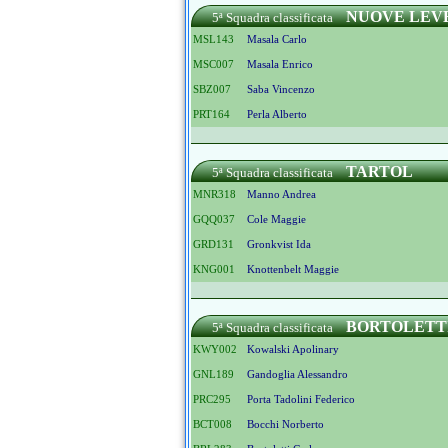
NUOVE LEV
5ª Squadra classificata
MSL143
Masala Carlo
MSC007
Masala Enrico
SBZ007
Saba Vincenzo
PRT164
Perla Alberto
TARTOL
5ª Squadra classificata
MNR318
Manno Andrea
GQQ037
Cole Maggie
GRD131
Gronkvist Ida
KNG001
Knottenbelt Maggie
BORTOLETT
5ª Squadra classificata
KWY002
Kowalski Apolinary
GNL189
Gandoglia Alessandro
PRC295
Porta Tadolini Federico
BCT008
Bocchi Norberto