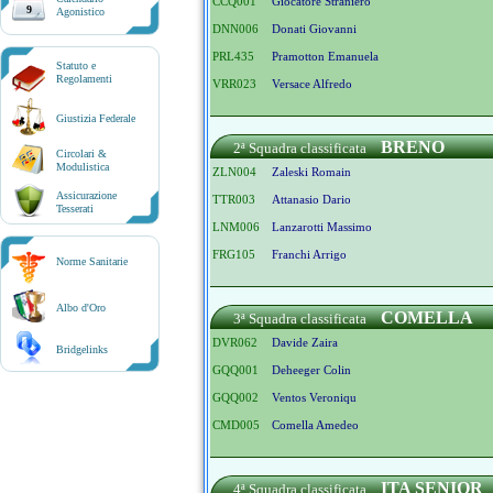
CCQ001
Giocatore Straniero
9
Agonistico
DNN006
Donati Giovanni
PRL435
Pramotton Emanuela
Statuto e
Regolamenti
VRR023
Versace Alfredo
Giustizia Federale
BRENO
2ª Squadra classificata
Circolari &
Modulistica
ZLN004
Zaleski Romain
Assicurazione
TTR003
Attanasio Dario
Tesserati
LNM006
Lanzarotti Massimo
FRG105
Franchi Arrigo
Norme Sanitarie
Albo d'Oro
COMELLA
3ª Squadra classificata
DVR062
Davide Zaira
Bridgelinks
GQQ001
Deheeger Colin
GQQ002
Ventos Veroniqu
CMD005
Comella Amedeo
ITA SENIOR
4ª Squadra classificata