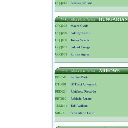
GQQ015
Pezanakis Nikol
HUNGARIAN
5ª Squadra classificata
GQQ028
Mayor Gyula
GQQ029
Foldesy Laszlo
GQQ030
Tozser Valeria
GQQ031
Foldesi Csenge
GQQ032
Kovacs Agnes
ARROWS
5ª Squadra classificata
PPR058
Papitto Mario
DTL001
Di Tucci Antoncarlo
RBD024
Ribichesu Riccardo
RBT010
Robledo Renato
TLM001
Tolu William
SRL231
Serra Mario Carlo