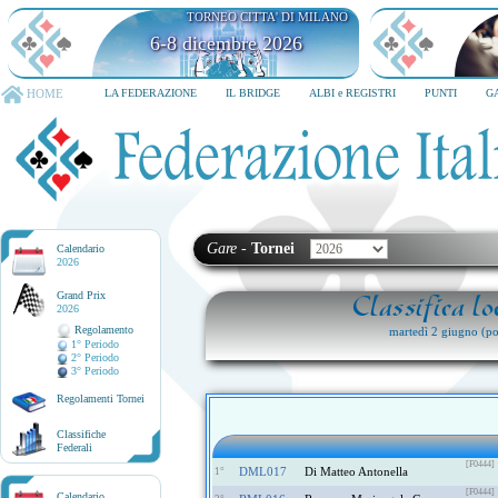
TORNEO CITTA' DI MILANO
6-8 dicembre 2026
HOME
LA FEDERAZIONE
IL BRIDGE
ALBI e REGISTRI
PUNTI
G
Gare
-
Tornei
Calendario
2026
Grand Prix
Classifica l
2026
Regolamento
martedì 2 giugno 
1° Periodo
2° Periodo
3° Periodo
Regolamenti Tornei
Classifiche
Federali
[F0444]
DML017
Di Matteo Antonella
1°
[F0444]
Calendario