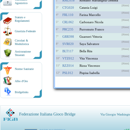
RML016
Romano Mariangela Gemma
2°
7
Agonistico
[F0444]
CTG020
Catania Luigi
3°
[F0444]
FRL110
Farina Marcello
4°
Statuto e
[F0444]
Regolamenti
CRL062
Carbonaro Nicola
5°
[F0444]
PRC235
Purromuto Franco
6°
Giustizia Federale
[F0444]
GRR398
Guarneri Vittoria
7°
Circolari &
[F0444]
SVR020
Saya Salvatore
Modulistica
8°
[F0444]
BLT117
Bella Rita
9°
Assicurazione
Tesserati
[F0444]
VTZ012
Vita Vincenza
10°
[F0444]
RZZ014
Rizza Vincenzo
11°
Norme Sanitarie
[F0444]
PSL012
Pispisa Isabella
12°
Albo d'Oro
Bridgelinks
Federazione Italiana Gioco Bridge
Via Giorgio Washingt