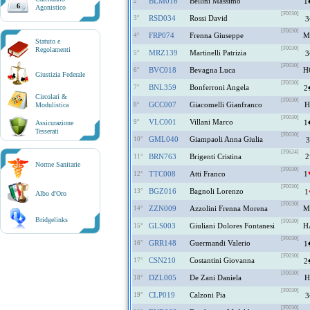
BLM016
Bellini Massimo
2°
1
6
Agonistico
[F0030]
RSD034
Rossi David
3°
3
[F0030]
FRP074
Frenna Giuseppe
M
4°
Statuto e
[F0030]
Regolamenti
MRZ139
Martinelli Patrizia
5°
3
[F0030]
BVC018
Bevagna Luca
H
6°
Giustizia Federale
[F0030]
BNL359
Bonferroni Angela
7°
2
Circolari &
[F0030]
GCC007
Giacomelli Gianfranco
H
Modulistica
8°
[F0030]
VLC001
Villani Marco
9°
1
Assicurazione
Tesserati
[F0030]
GML040
Giampaoli Anna Giulia
10°
3
[F0624]
BRN763
Brigenti Cristina
2
11°
Norme Sanitarie
[F0030]
TTC008
Atti Franco
1
12°
[F0030]
BGZ016
Bagnoli Lorenzo
13°
1
Albo d'Oro
[F0030]
ZZN009
Azzolini Frenna Morena
M
14°
Bridgelinks
[F0030]
GLS003
Giuliani Dolores Fontanesi
H
15°
[F0030]
GRR148
Guermandi Valerio
16°
1
[F0030]
CSN210
Costantini Giovanna
17°
2
[F0030]
DZL005
De Zani Daniela
H
18°
[F0030]
CLP019
Calzoni Pia
19°
3
[F0030]