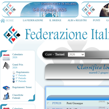
TORNEO CITTA' DI MILANO
6-8 dicembre 2026
HOME
LA FEDERAZIONE
IL BRIDGE
ALBI e REGISTRI
PUNTI
G
Gare
-
Tornei
Calendario
2026
Grand Prix
Classifica l
2026
Regolamento
martedì 2 giug
1° Periodo
2° Periodo
3° Periodo
Regolamenti Tornei
Classifiche
Federali
[F0030]
PTP028
Putti Giuseppe
1
1°
[F0144]
Calendario