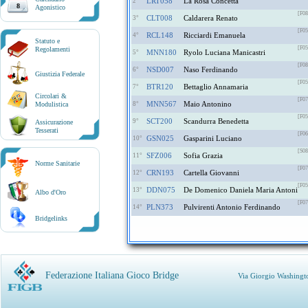
LRT058
La Rosa Concetta
2°
8
Agonistico
[F08
CLT008
Caldarera Renato
3°
[F05
RCL148
Ricciardi Emanuela
4°
Statuto e
[F05
Regolamenti
MNN180
Ryolo Luciana Manicastri
5°
[F08
NSD007
Naso Ferdinando
6°
Giustizia Federale
[F05
BTR120
Bettaglio Annamaria
7°
Circolari &
[F07
MNN567
Maio Antonino
Modulistica
8°
[F05
SCT200
Scandurra Benedetta
9°
Assicurazione
Tesserati
[F06
GSN025
Gasparini Luciano
10°
[S08
SFZ006
Sofia Grazia
11°
Norme Sanitarie
[F07
CRN193
Cartella Giovanni
12°
[F05
DDN075
De Domenico Daniela Maria Antoni
13°
Albo d'Oro
[F07
PLN373
Pulvirenti Antonio Ferdinando
14°
Bridgelinks
Federazione Italiana Gioco Bridge
Via Giorgio Washingt