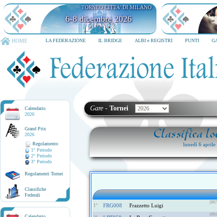
TORNEO CITTA' DI MILANO
6-8 dicembre 2026
HOME
LA FEDERAZIONE
IL BRIDGE
ALBI e REGISTRI
PUNTI
G
Gare
-
Tornei
Calendario
2026
Grand Prix
Classifica l
2026
Regolamento
lunedì 6 apri
1° Periodo
2° Periodo
3° Periodo
Regolamenti Tornei
Classifiche
Federali
[F07
FRG008
Frazzetto Luigi
1°
[F01
Calendario