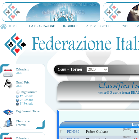
TORNEO CITTA' DI MILANO
6-8 dicembre 2026
HOME
LA FEDERAZIONE
IL BRIDGE
ALBI e REGISTRI
PUNTI
G
Gare
-
Tornei
Calendario
2026
Grand Prix
Classifica l
2026
Regolamento
venerdì 3 aprile (sera)
1° Periodo
2° Periodo
3° Periodo
Regolamenti Tornei
Classifiche
Lin
Federali
[F0583]
PDN039
Pedica Giuliana
HJ
1°
(
[F0791]
Calendario