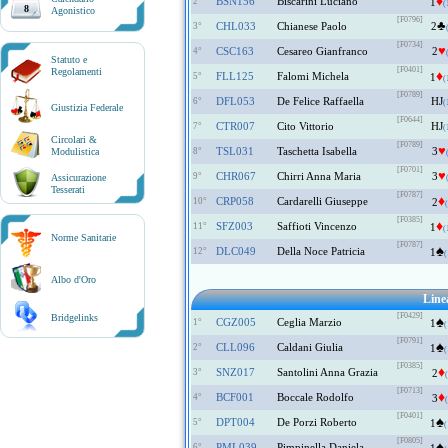
♦
BSN156
Biscarini Luciano
2°
1
(
8
Agonistico
[F0796]
♣
CHL033
Chianese Paolo
2
3°
[F0734]
♥
CSC163
Cesareo Gianfranco
2
4°
Statuto e
[F0401]
Regolamenti
♦
FLL125
Falomi Michela
5°
1
(
[F0789]
DFL053
De Felice Raffaella
HJ
6°
(
Giustizia Federale
[F0644]
CTR007
Cito Vittorio
HJ
7°
(
Circolari &
[F0789]
♥
TSL031
Taschetta Isabella
3
Modulistica
8°
[F0701]
♥
CHR067
Chirri Anna Maria
3
9°
Assicurazione
Tesserati
[F0787]
♦
CRP058
Cardarelli Giuseppe
10°
2
[F0385]
♦
SFZ003
Saffioti Vincenzo
11°
1
(
Norme Sanitarie
[F0787]
♠
DLC049
Della Noce Patricia
12°
1
(
Albo d'Oro
Lin
[F0429]
Bridgelinks
♠
CGZ005
Ceglia Marzio
1°
1
(
[F0791]
♠
CLL096
Caldani Giulia
2°
1
(
[F0385]
♦
SNZ017
Santolini Anna Grazia
3°
2
[F0713]
♦
BCF001
Boccale Rodolfo
4°
3
[F0401]
♠
DPT004
De Porzi Roberto
5°
1
(
[F0805]
♠
PML039
Pimpinella Daniela
6°