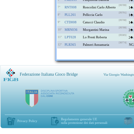
1
(
[F0789]
♠
RNT008
Roncolini Carlo Alberto
7°
1
(
[F0791]
♠
PLL261
Pelliccia Carlo
8°
1
(
[F0708]
♠
CTD008
Catucci Claudio
9°
1
(
[F0789]
♠
MRN036
Morgantini Marina
10°
2
(
[F0385]
♠
LPT028
Lo Presti Roberta
11°
2
(
[S0774]
PLR365
Palmeri Annamaria
NC
12°
Federazione Italiana Gioco Bridge
Via Giorgio Washingt
Regolamento generale UE
Privacy Policy
sulla protezione dei dati personali