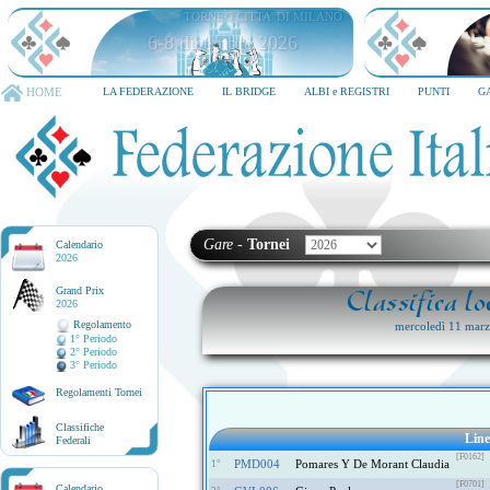
TORNEO CITTA' DI MILANO
6-8 dicembre 2026
HOME
LA FEDERAZIONE
IL BRIDGE
ALBI e REGISTRI
PUNTI
G
Gare
-
Tornei
Calendario
2026
Grand Prix
Classifica l
2026
Regolamento
mercoledì 11 mar
1° Periodo
2° Periodo
3° Periodo
Regolamenti Tornei
Classifiche
Lin
Federali
[F0162]
PMD004
Pomares Y De Morant Claudia
1°
[F0701]
Calendario