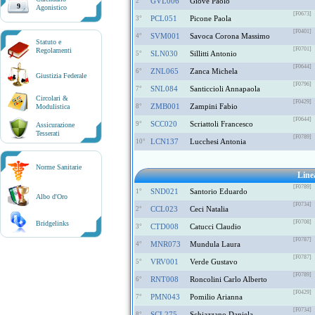
GVL006
Giove Paolo
2°
9
Agonistico
[F0673]
PCL051
Picone Paola
3°
[F0401]
SVM001
Savoca Corona Massimo
4°
Statuto e
[F0701]
Regolamenti
SLN030
Sillitti Antonio
5°
[F0644]
ZNL065
Zanca Michela
6°
Giustizia Federale
[F0796]
SNL084
Santiccioli Annapaola
7°
Circolari &
[F0429]
ZMB001
Zampini Fabio
Modulistica
8°
[F0644]
SCC020
Scriattoli Francesco
9°
Assicurazione
Tesserati
[F0789]
LCN137
Lucchesi Antonia
10°
Norme Sanitarie
Lin
[F0789]
SND021
Santorio Eduardo
1°
Albo d'Oro
[F0734]
CCL023
Ceci Natalia
2°
[F0708]
Bridgelinks
CTD008
Catucci Claudio
3°
[F0787]
MNR073
Mundula Laura
4°
[F0787]
VRV001
Verde Gustavo
5°
[F0789]
RNT008
Roncolini Carlo Alberto
6°
[F0429]
PMN043
Pomilio Arianna
7°
[F0734]
SCL275
Schiazzano Daniela
8°