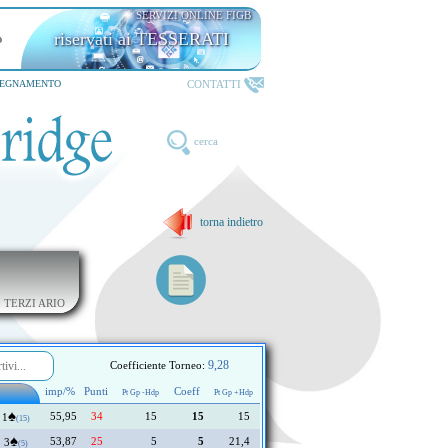
SERVIZI ONLINE FIGB
riservati ai TESSERATI
CONTATTI
SEGNAMENTO
cerca
torna indietro
o: TERZI ARIO
9,28
Coefficiente Torneo:
imp/%
Punti
Coeff
Pt Gp -Hdp
Pt Gp +Hdp
♠
55,95
34
15
15
15
1
(15)
♠
53,87
25
5
5
21,4
3
(5)