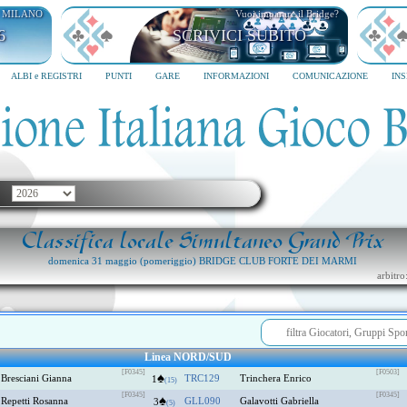
I MILANO
Vuoi imparare il Bridge?
6
SCRIVICI SUBITO
ALBI e REGISTRI
PUNTI
GARE
INFORMAZIONI
COMUNICAZIONE
IN
Classifica locale Simultaneo Grand Prix
domenica 31 maggio (pomeriggio) BRIDGE CLUB FORTE DEI MARMI
arbitr
Linea NORD/SUD
[F0345]
[F0503]
♠
Bresciani Gianna
TRC129
Trinchera Enrico
1
(15)
[F0345]
[F0345]
♠
Repetti Rosanna
GLL090
Galavotti Gabriella
3
(5)