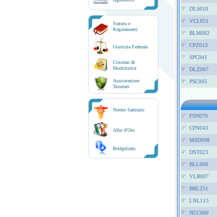
DLS010
3°
VCL051
4°
Statuto e
Regolamenti
BLM002
5°
CPZ013
6°
Giustizia Federale
SPC041
7°
Circolari &
Modulistica
DLZ067
8°
Assicurazione
PSC005
9°
Tesserati
Norme Sanitarie
FSN079
1°
CPN043
2°
Albo d'Oro
MSD098
3°
Bridgelinks
DST023
4°
BLL006
5°
VLR007
6°
BRL251
7°
LNL113
8°
NCC060
9°