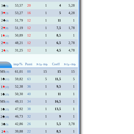
♠
53,57
20
1
4
5,28
3
(5)
♥
3
53,27
16
1
5
4,28
(3)
♣
2
51,79
12
1
11
1
(6)
♥
2
51,19
12
1
7,5
1,78
(8)
♦
50,89
12
1
8,5
1
1
(12)
♥
2
48,21
12
1
6,5
2,78
(8)
♦
31,25
12
1
4,5
4,78
2
(7)
imp/%
Punti
Coeff
Pt Gp -Hdp
Pt Gp +Hdp
MS
61,01
88
15
15
15
(18)
♣
1
59,82
63
5
11,5
5
(11)
♦
52,38
36
1
9,5
1
1
(12)
♠
50,30
40
1
11
1
1
(15)
MS
49,11
34
1
16,5
1
(18)
♠
47,92
38
1
13,5
1
1
(15)
♠
46,73
32
1
9
1
2
(10)
♠
42,86
26
1
5,5
3,78
3
(5)
♦
39,88
22
1
8,5
1
2
(7)