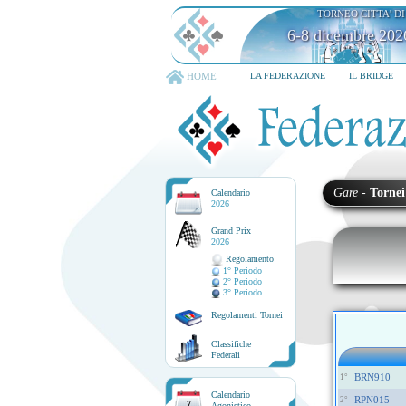
TORNEO CITTA' D
6-8 dicembre 202
HOME
LA FEDERAZIONE
IL BRIDGE
Gare
-
Tornei
Calendario
2026
Grand Prix
2026
Regolamento
1° Periodo
2° Periodo
3° Periodo
Regolamenti Tornei
Classifiche
Federali
BRN910
1°
Calendario
RPN015
2°
7
Agonistico