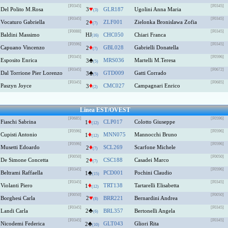
[F0345]
[F0345]
♥
Del Polito M.rosa
3
GLR187
Ugolini Anna Maria
(3)
[F0345]
[F0345]
♦
Vocaturo Gabriella
ZLF001
Zielonka Bronislawa Zofia
2
(7)
[F0088]
[F0345]
Baldini Massimo
HJ
CHC050
Chiari Franca
(16)
[F0596]
[F0345]
♦
Capuano Vincenzo
GBL028
Gabrielli Donatella
2
(7)
[F0345]
[F0596]
♠
Esposito Enrica
MRS036
Martelli M.teresa
3
(5)
[F0345]
[F0672]
♠
Dal Torrione Pier Lorenzo
GTD009
Gatti Corrado
3
(5)
[F0345]
[F0685]
♦
Paszyn Joyce
CMC027
Campagnari Enrico
3
(2)
Linea EST/OVEST
[F0685]
[F0596]
♦
Fiaschi Sabrina
CLP017
Colotto Giuseppe
1
(12)
[F0596]
[F0596]
♦
Cupisti Antonio
MNN075
Mannocchi Bruno
1
(12)
[F0596]
[F0596]
♦
Musetti Edoardo
SCL269
Scarfone Michele
2
(7)
[F0050]
[F0050]
♦
De Simone Concetta
CSC188
Casadei Marco
2
(7)
[F0345]
[F0596]
♠
Beltrami Raffaella
PCD001
Pochini Claudio
1
(15)
[F0345]
[F0345]
♦
Violanti Piero
TRT138
Tartarelli Elisabetta
1
(12)
[F0050]
[F0050]
♥
Borghesi Carla
2
BRR221
Bernardini Andrea
(8)
[F0345]
[F0345]
♣
Landi Carla
2
BRL357
Bertonelli Angela
(6)
[F0345]
[F0345]
♠
Nicodemi Federica
GLT043
Gliori Rita
2
(10)