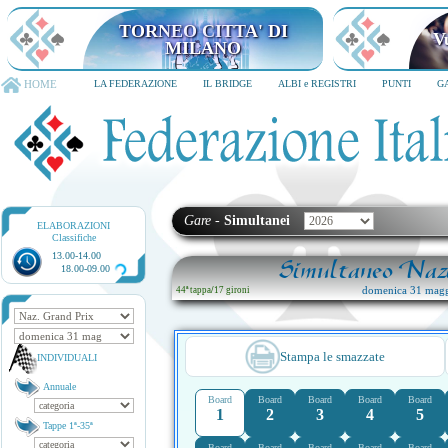
TORNEO CITTA' DI MILANO
6-8 dicembre 2026
HOME
LA FEDERAZIONE
IL BRIDGE
ALBI e REGISTRI
PUNTI
G
Gare
-
Simultanei
ELABORAZIONI
Classifiche
13.00-14.00
Simultaneo Nazi
18.00-09.00
domenica 31 magg
44ª tappa
/
17 gironi
Stampa le smazzate
INDIVIDUALI
Annuale
Board
Board
Board
Board
Board
1
2
3
4
5
Tappe 1ª-35ª
Board
Board
Board
Board
Board