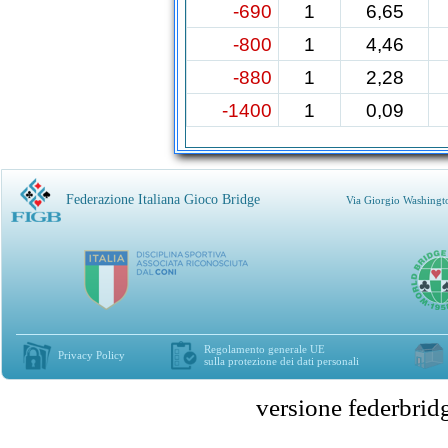
-690
1
6,65
-800
1
4,46
-880
1
2,28
-1400
1
0,09
Federazione Italiana Gioco Bridge
Via Giorgio Washingt
Regolamento generale UE
Privacy Policy
sulla protezione dei dati personali
versione federbr