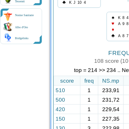
♣
Tesserati
K
J
10
4
Norme Sanitarie
♠
K
8
4
♥
A
9
8
Albo d'Oro
♦
♣
A
8
7
Bridgelinks
FREQ
108 score (10 
top = 214 >> 234 .. N
score
freq
NS.mp
510
1
233,91
500
1
231,72
420
1
229,54
150
1
227,35
130
3
222,98