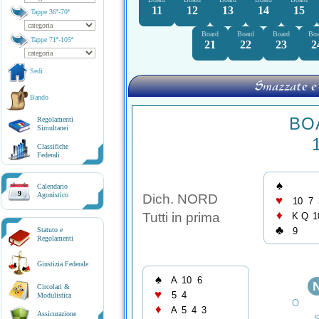
11
12
13
14
15
Tappe 36ª-70ª
Board
Board
Board
Boa
Tappe 71ª-105ª
21
22
23
2
Sedi
Smazzate e
Bando
BO
Regolamenti
Simultanei
Classifiche
Federali
♠
Calendario
9
Agonistico
Dich. NORD
♥
10
7
♦
Tutti in prima
K
Q
1
♣
Statuto e
9
Regolamenti
Giustizia Federale
♠
A
10
6
Circolari &
♥
5
4
Modulistica
O
♦
A
5
4
3
Assicurazione