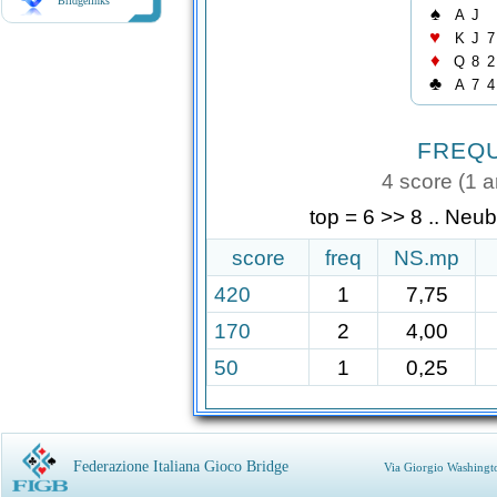
Bridgelinks
♠
A
J
♥
K
J
7
♦
Q
8
2
♣
A
7
4
FREQ
4 score (1 ar
top = 6 >> 8 .. Neu
score
freq
NS.mp
420
1
7,75
170
2
4,00
50
1
0,25
Federazione Italiana Gioco Bridge
Via Giorgio Washingt