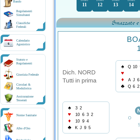
Bando
11
12
13
14
Regolamenti
Simultanei
Smazzate e
Classifiche
Federali
BO
Calendario
6
Agonistico
Statuto e
Regolamenti
♠
Q
10
Dich. NORD
♥
Giustizia Federale
♦
Tutti in prima
A
J
6
Circolari &
♣
Q
6
2
Modulistica
Assicurazione
Tesserati
♠
3
2
♥
10
6
3
2
Norme Sanitarie
O
♦
10
9
4
♣
K
J
9
5
Albo d'Oro