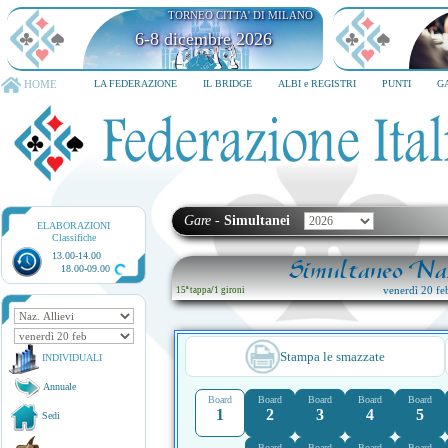
TORNEO CITTA' DI MILANO
6-8 dicembre 2026
HOME
LA FEDERAZIONE
IL BRIDGE
ALBI e REGISTRI
PUNTI
G
Gare
-
Simultanei
ELABORAZIONI
Classifiche
13.00-14.00
Simultaneo Naz
18.00-09.00
venerdì 20 fe
15ª tappa
/
1 gironi
Stampa le smazzate
INDIVIDUALI
Annuale
Board
Board
Board
Board
Board
1
2
3
4
5
Sedi
Board
Board
Board
Board