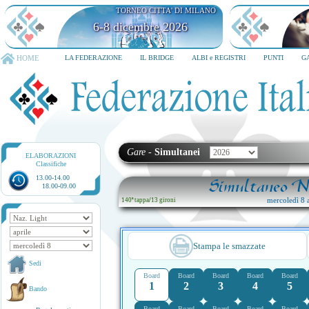
TORNEO CITTA' DI MILANO
6-8 dicembre 2026
HOME
LA FEDERAZIONE
IL BRIDGE
ALBI e REGISTRI
PUNTI
G
Gare
-
Simultanei
ELABORAZIONI
Classifiche
13.00-14.00
Simultaneo Na
18.00-09.00
mercoledì 8 a
140ª tappa
/
13 gironi
Stampa le smazzate
Sedi
Board
Board
Board
Board
Board
1
2
3
4
5
Bando
Board
Board
Board
Board
Board