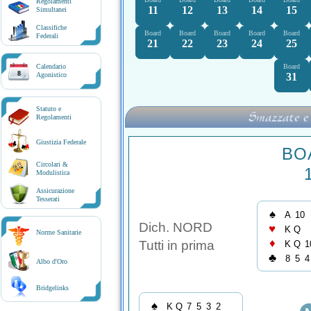
Regolamenti
11
12
13
14
15
Simultanei
Classifiche
Board
Board
Board
Board
Board
Federali
21
22
23
24
25
Calendario
Board
8
Agonistico
31
Statuto e
Smazzate e
Regolamenti
Giustizia Federale
BO
Circolari &
Modulistica
Assicurazione
Tesserati
♠
A
10
Dich. NORD
♥
K
Q
Norme Sanitarie
♦
Tutti in prima
K
Q
1
♣
8
5
4
Albo d'Oro
Bridgelinks
♠
K
Q
7
5
3
2