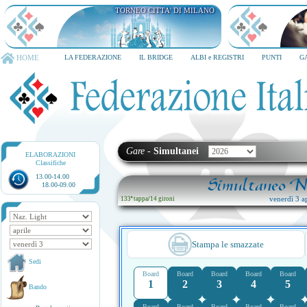
TORNEO CITTA' DI MILANO
QUARK HOTEL MILANO
HOME
LA FEDERAZIONE
IL BRIDGE
ALBI e REGISTRI
PUNTI
G
Gare
-
Simultanei
ELABORAZIONI
Classifiche
13.00-14.00
Simultaneo Na
18.00-09.00
venerdì 3 ap
133ª tappa
/
14 gironi
Stampa le smazzate
Sedi
Board
Board
Board
Board
Board
1
2
3
4
5
Bando
Board
Board
Board
Board
Board