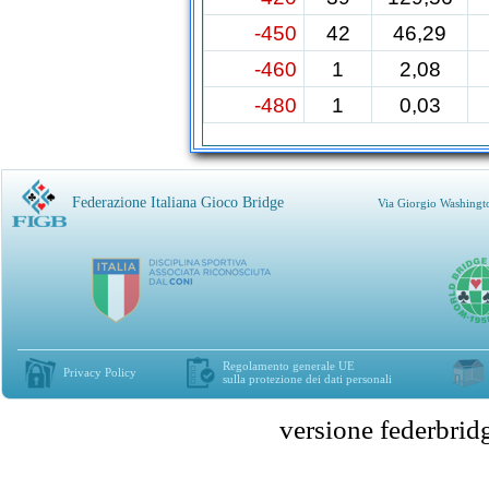
-450
42
46,29
-460
1
2,08
-480
1
0,03
Federazione Italiana Gioco Bridge
Via Giorgio Washingt
Regolamento generale UE
Privacy Policy
sulla protezione dei dati personali
versione federbr