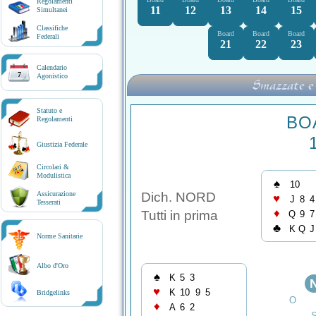
Regolamenti
11
12
13
14
15
Simultanei
Classifiche
Board
Board
Board
Federali
21
22
23
Calendario
7
Agonistico
Smazzate e
Statuto e
BO
Regolamenti
Giustizia Federale
Circolari &
Modulistica
♠
10
Dich. NORD
Assicurazione
♥
J
8
4
Tesserati
♦
Tutti in prima
Q
9
7
♣
K
Q
J
Norme Sanitarie
Albo d'Oro
♠
K
5
3
♥
K
10
9
5
Bridgelinks
O
♦
A
6
2