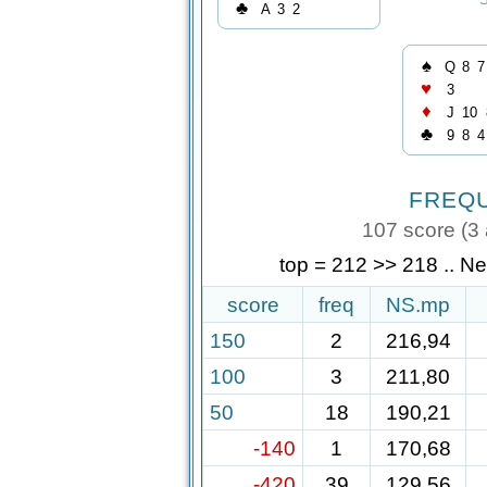
♣
A
3
2
♠
Q
8
7
♥
3
♦
J
10
♣
9
8
4
FREQ
107 score (3 a
top = 212 >> 218 .. N
score
freq
NS.mp
150
2
216,94
100
3
211,80
50
18
190,21
-140
1
170,68
-420
39
129,56