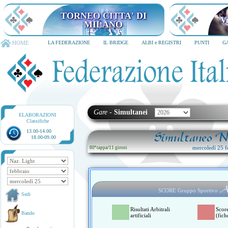
TORNEO CITTA' DI
V
MILANO
HOME
LA FEDERAZIONE
IL BRIDGE
ALBI e REGISTRI
PUNTI
G
Gare
-
Simultanei
ELABORAZIONI
Classifiche
13.00-14.00
Simultaneo Na
18.00-09.00
mercoledì 25 f
80ª tappa
/
11 gironi
A
SCORE Gruppo Sportivo
Sedi
Risultati Arbitrali
Scor
Bando
artificiali
(fich