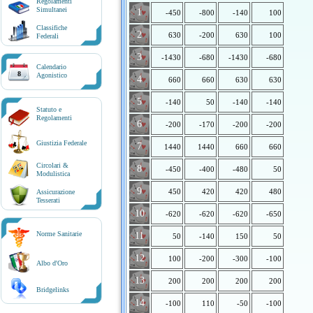
Regolamenti
Simultanei
1
-450
-800
-140
100
Classifiche
2
630
-200
630
100
Federali
3
-1430
-680
-1430
-680
Calendario
8
Agonistico
4
660
660
630
630
5
-140
50
-140
-140
Statuto e
Regolamenti
6
-200
-170
-200
-200
Giustizia Federale
7
1440
1440
660
660
Circolari &
8
-450
-400
-480
50
Modulistica
9
450
420
420
480
Assicurazione
Tesserati
10
-620
-620
-620
-650
Norme Sanitarie
11
50
-140
150
50
12
100
-200
-300
-100
Albo d'Oro
13
200
200
200
200
Bridgelinks
14
-100
110
-50
-100