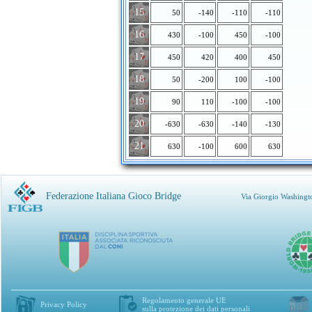
15
50
-140
-110
-110
16
430
-100
450
-100
17
450
420
400
450
18
50
-200
100
-100
19
90
110
-100
-100
20
-630
-630
-140
-130
21
630
-100
600
630
Federazione Italiana Gioco Bridge
Via Giorgio Washingt
Regolamento generale UE
Privacy Policy
sulla protezione dei dati personali