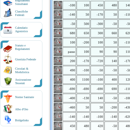
Regolamenti
Simultanei
1
-100
100
450
480
14
Classifiche
2
-140
50
-170
50
-11
Federali
3
-50
500
-300
-50
-5
Calendario
9
Agonistico
4
680
650
300
660
62
5
100
-200
100
50
-11
Statuto e
Regolamenti
6
passo
100
90
90
11
Giustizia Federale
7
200
-170
-720
140
-17
Circolari &
8
490
-100
-50
-50
-5
Modulistica
9
400
1100
-100
400
12
Assicurazione
Tesserati
10
-690
-690
-690
690
-11
Norme Sanitarie
11
-400
-130
140
-50
-10
12
-460
50
50
-200
-43
Albo d'Oro
13
-140
-140
-100
-140
-62
Bridgelinks
14
450
480
420
-50
48