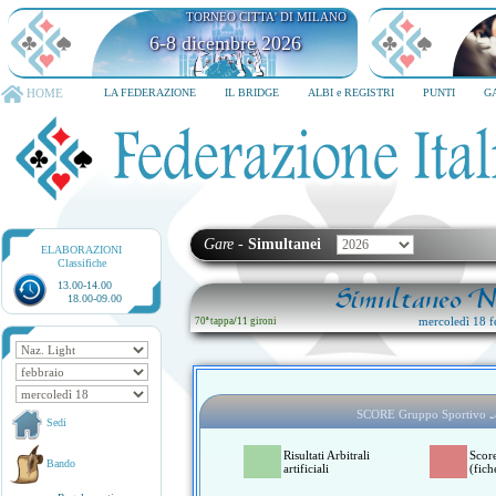
TORNEO CITTA' DI MILANO
6-8 dicembre 2026
HOME
LA FEDERAZIONE
IL BRIDGE
ALBI e REGISTRI
PUNTI
G
Gare
-
Simultanei
ELABORAZIONI
Classifiche
13.00-14.00
Simultaneo Na
18.00-09.00
mercoledì 18 f
70ª tappa
/
11 gironi
SCORE Gruppo Sportivo
Sedi
Risultati Arbitrali
Scor
Bando
artificiali
(fich