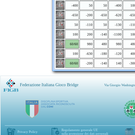
15
-400
50
50
-400
10
16
-650
-200
-650
-620
-65
17
50
-110
50
-130
-11
18
100
200
-140
-1100
10
19
60/60
980
480
980
48
20
100
-630
-180
-120
40
21
60/60
-200
-140
140
-30
Federazione Italiana Gioco Bridge
Via Giorgio Washingt
Regolamento generale UE
Privacy Policy
sulla protezione dei dati personali