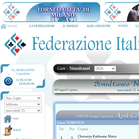
TORNEO CITTA' DI MILANO
6-8 dicembre 2026
HOME
LA FEDERAZIONE
IL BRIDGE
ALBI e REGISTRI
PUNTI
G
Gare
-
Simultanei
ELABORAZIONI
Classifiche
13.00-14.00
Simultaneo Na
18.00-09.00
mercoledì 25 f
80ª tappa
/
11 gironi
Apsd C.ma
LINEUP Gruppo Sportivo
Sedi
Linea NORD/SUD
Tav
Pos
Coppia
Bando
Chavarria Kaifmann Mario
1
1