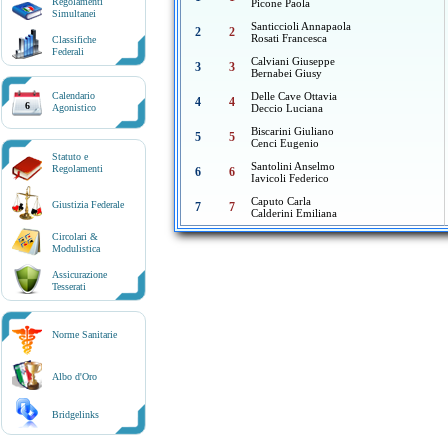
Regolamenti
Picone Paola
Simultanei
Santiccioli Annapaola
2
2
Rosati Francesca
Classifiche
Federali
Calviani Giuseppe
3
3
Bernabei Giusy
Calendario
Delle Cave Ottavia
4
4
6
Agonistico
Deccio Luciana
Biscarini Giuliano
5
5
Cenci Eugenio
Statuto e
Santolini Anselmo
Regolamenti
6
6
Iavicoli Federico
Caputo Carla
Giustizia Federale
7
7
Calderini Emiliana
Circolari &
Modulistica
Assicurazione
Tesserati
Norme Sanitarie
Albo d'Oro
Bridgelinks