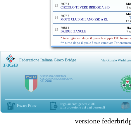
F0734
Mit
13
CIRCOLO TEVERE BRIDGE A.S.D.
9 t
Mit
F0737
14
(
MOTO CLUB MILANO SSD A RL
12 t
F0814
Ho
15
BRIDGE ZANCLE
7 t
* turno giocato dopo il quale le coppie E/O hanno sa
** turno dopo il quale è stato cambiato l'orientamen
Federazione Italiana Gioco Bridge
Via Giorgio Washingt
Regolamento generale UE
Privacy Policy
sulla protezione dei dati personali
versione federbr