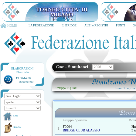
TORNEO CITTA' DI MILANO
6-8 dicembre 2026
HOME
LA FEDERAZIONE
IL BRIDGE
ALBI e REGISTRI
PUNTI
G
Gare
-
Simultanei
ELABORAZIONI
Classifiche
13.00-14.00
Simultaneo Na
18.00-09.00
lunedì 6 april
137ª tappa
/
15 gironi
Elenco
Sedi
Gruppo Sportivo
Movi
F0004
Ho
Bando
1
BRIDGE CLUB ALASSIO
3 t