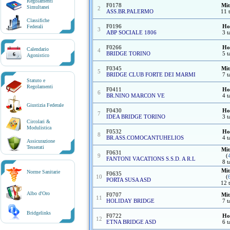
Regolamenti
F0178
Mit
Simultanei
2
ASS.BR.PALERMO
11 t
Classifiche
F0196
Ho
Federali
3
ABP SOCIALE 1806
3 t
F0266
Ho
Calendario
4
BRIDGE TORINO
5 t
6
Agonistico
F0345
Mit
5
BRIDGE CLUB FORTE DEI MARMI
7 t
Statuto e
Regolamenti
F0411
Ho
6
BR.NINO MARCON VE
4 t
Giustizia Federale
F0430
Ho
7
IDEA BRIDGE TORINO
3 t
Circolari &
Modulistica
F0532
Ho
8
BR.ASS.COMOCANTUHELIOS
4 t
Assicurazione
Tesserati
Mit
F0631
9
(
FANTONI VACATIONS S.S.D. A R.L
8 t
Mit
Norme Sanitarie
F0635
10
(
PORTA SUSA ASD
12 t
Albo d'Oro
F0707
Mit
11
HOLIDAY BRIDGE
7 t
Bridgelinks
F0722
Ho
12
ETNA BRIDGE ASD
6 t