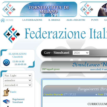
HOME
LA FEDERAZIONE
IL BRIDGE
ALBI e REGISTRI
PUNTI
G
Gare
-
Simultanei
ELABORAZIONI
Classifiche
13.00-14.00
Simultaneo Na
18.00-09.00
mercoledì 4 se
390ª tappa
/
6 gironi
Sanguinetti Sir
Bando
23
17ª / 57,12
◄
Classifica Nazionale
Punti
Regolamenti
Simultanei
CURRICULUM no