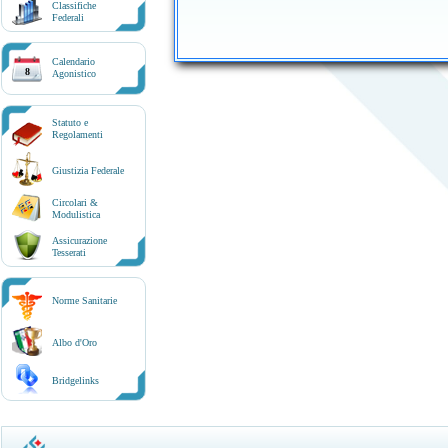
Classifiche
Federali
Calendario
8
Agonistico
Statuto e
Regolamenti
Giustizia Federale
Circolari &
Modulistica
Assicurazione
Tesserati
Norme Sanitarie
Albo d'Oro
Bridgelinks