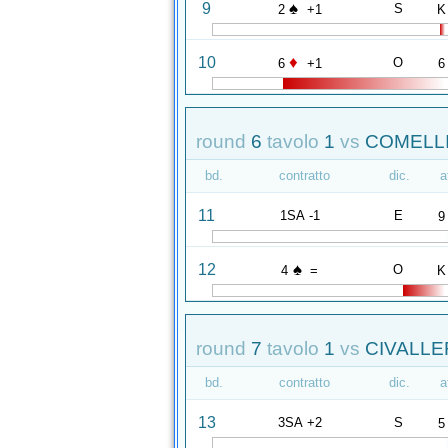
♠
9
S
2
+1
K
♦
10
O
6
+1
6
round
6
tavolo
1
vs
COMELLI
bd.
contratto
dic.
a
11
1SA -1
E
9
♠
12
O
4
=
K
round
7
tavolo
1
vs
CIVALLER
bd.
contratto
dic.
a
13
3SA +2
S
5