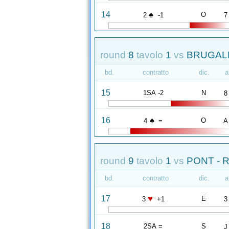
♠
14
O
2
-1
7
round
8
tavolo
1
vs
BRUGALE
bd.
contratto
dic.
a
15
1SA -2
N
8
♠
16
O
4
=
A
round
9
tavolo
1
vs
PONT - R
bd.
contratto
dic.
a
♥
17
E
3
+1
3
18
2SA =
S
J