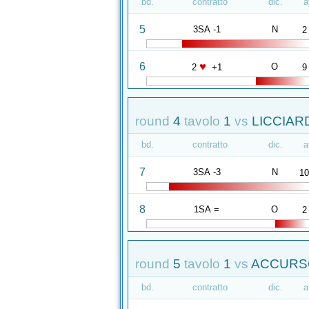
bd.
contratto
dic.
a
5
3SA -1
N
2
♥
6
O
2
+1
9
round
4
tavolo
1
vs
LICCIAR
bd.
contratto
dic.
a
7
3SA -3
N
1
8
1SA =
O
2
round
5
tavolo
1
vs
ACCURSO
bd.
contratto
dic.
a