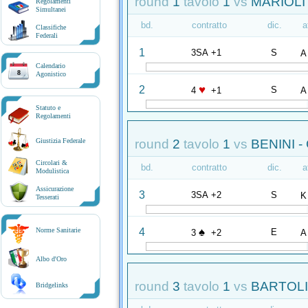
round
1
tavolo
1
vs
MARIOLI 
Regolamenti
Simultanei
bd.
contratto
dic.
a
Classifiche
Federali
1
3SA +1
S
A
Calendario
8
Agonistico
♥
2
S
4
+1
A
Statuto e
Regolamenti
round
2
tavolo
1
vs
BENINI -
Giustizia Federale
Circolari &
bd.
contratto
dic.
a
Modulistica
Assicurazione
3
3SA +2
S
K
Tesserati
♠
4
Norme Sanitarie
E
3
+2
A
Albo d'Oro
round
3
tavolo
1
vs
BARTOLI
Bridgelinks