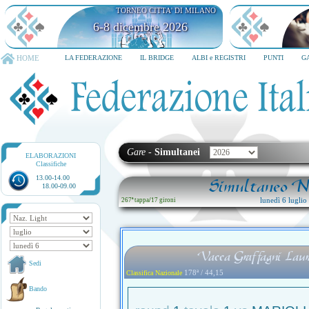
TORNEO CITTA' DI MILANO
6-8 dicembre 2026
HOME
LA FEDERAZIONE
IL BRIDGE
ALBI e REGISTRI
PUNTI
G
Gare
-
Simultanei
ELABORAZIONI
Classifiche
13.00-14.00
Simultaneo Na
18.00-09.00
lunedì 6 lugli
267ª tappa
/
17 gironi
Vacca Graffagni Lau
Sedi
178ª / 44,15
Classifica Nazionale
Bando