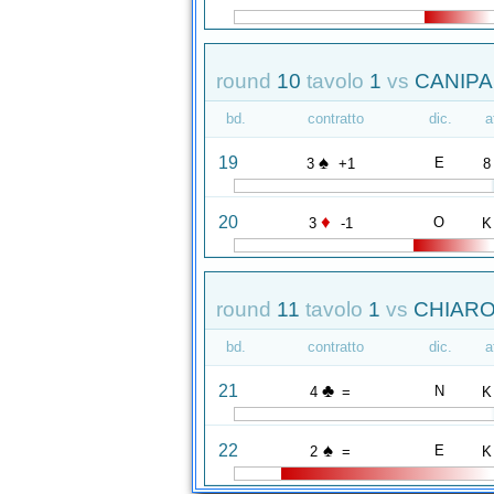
round
10
tavolo
1
vs
CANIPAR
bd.
contratto
dic.
a
♠
19
E
3
+1
8
♦
20
O
3
-1
K
round
11
tavolo
1
vs
CHIARO 
bd.
contratto
dic.
a
♣
21
N
4
=
K
♠
22
E
2
=
K