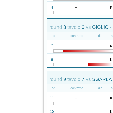
4
--
K
round
8
tavolo
6
vs
GIGLIO 
bd.
contratto
dic.
a
7
--
K
8
--
K
round
9
tavolo
7
vs
SGARLAT
bd.
contratto
dic.
a
11
--
K
12
--
K