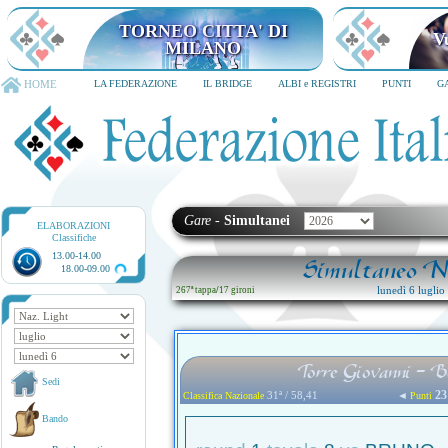
TORNEO CITTA' DI MILANO
6-8 dicembre 2026
HOME
LA FEDERAZIONE
IL BRIDGE
ALBI e REGISTRI
PUNTI
G
Gare
-
Simultanei
ELABORAZIONI
Classifiche
13.00-14.00
Simultaneo Na
18.00-09.00
lunedì 6 lugli
267ª tappa
/
17 gironi
Torre Giovanni - B
Sedi
23
31ª / 58,41
◄
Classifica Nazionale
Punti
Bando