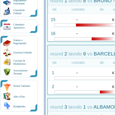
round
1
tavolo
8
vs
BRUNO -
Regolamenti
Simultanei
bd.
contratto
dic.
a
Classifiche
Federali
15
--
K
Calendario
9
Agonistico
16
--
K
Statuto e
Regolamenti
round
2
tavolo
9
vs
BARCELL
Giustizia Federale
Circolari &
bd.
contratto
dic.
a
Modulistica
Assicurazione
1
--
K
Tesserati
2
Norme Sanitarie
--
K
Albo d'Oro
round
3
tavolo
1
vs
ALBAMON
Bridgelinks