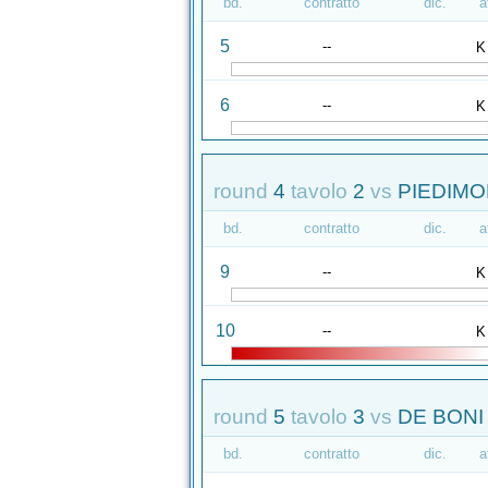
bd.
contratto
dic.
a
5
--
K
6
--
K
round
4
tavolo
2
vs
PIEDIMO
bd.
contratto
dic.
a
9
--
K
10
--
K
round
5
tavolo
3
vs
DE BONI 
bd.
contratto
dic.
a