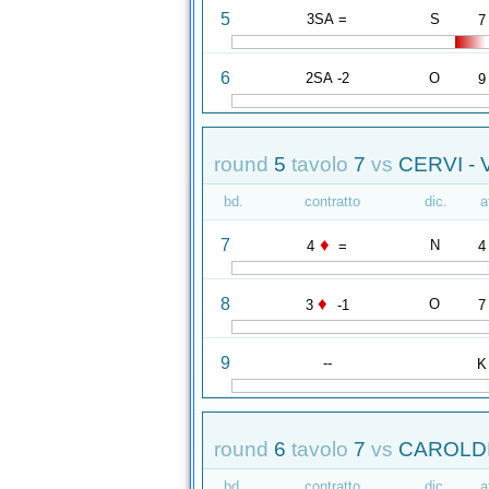
5
3SA =
S
7
6
2SA -2
O
9
round
5
tavolo
7
vs
CERVI -
bd.
contratto
dic.
a
♦
7
N
4
=
4
♦
8
O
3
-1
7
9
--
K
round
6
tavolo
7
vs
CAROLDI
bd.
contratto
dic.
a