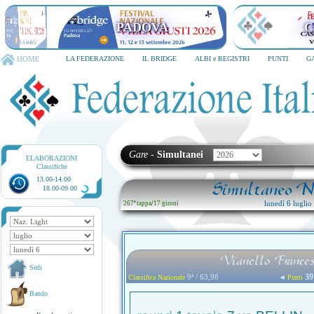
PADOVA
C
HOME
LA FEDERAZIONE
IL BRIDGE
ALBI e REGISTRI
PUNTI
G
Gare
-
Simultanei
ELABORAZIONI
Classifiche
13.00-14.00
Simultaneo Na
18.00-09.00
lunedì 6 lugli
267ª tappa
/
17 gironi
Vianello France
Sedi
39
9ª / 63,98
◄
Classifica Nazionale
Punti
Bando