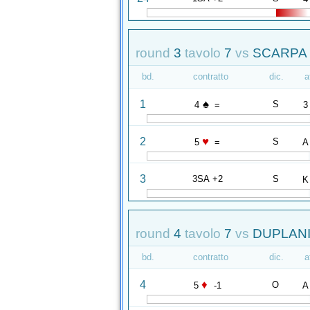
round
3
tavolo
7
vs
SCARPA 
bd.
contratto
dic.
a
♠
1
S
4
=
3
♥
2
S
5
=
A
3
3SA +2
S
K
round
4
tavolo
7
vs
DUPLANI 
bd.
contratto
dic.
a
♦
4
O
5
-1
A