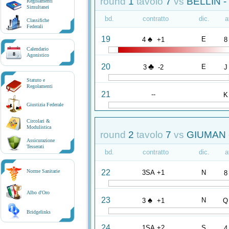
round
1
tavolo
7
vs
BELLIN 
Regolamenti
Simultanei
bd.
contratto
dic.
a
Classifiche
Federali
♠
19
E
4
+1
8
Calendario
8
Agonistico
♣
20
E
3
-2
J
Statuto e
Regolamenti
21
--
K
Giustizia Federale
Circolari &
Modulistica
round
2
tavolo
7
vs
GIUMAN 
Assicurazione
Tesserati
bd.
contratto
dic.
a
22
Norme Sanitarie
3SA +1
N
8
Albo d'Oro
♠
23
N
3
+1
Q
Bridgelinks
24
1SA +2
S
4