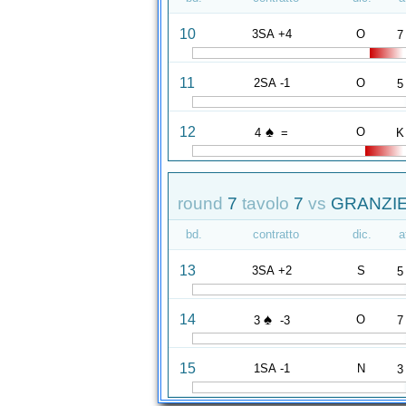
10
3SA +4
O
7
11
2SA -1
O
5
♠
12
O
4
=
K
round
7
tavolo
7
vs
GRANZIE
bd.
contratto
dic.
a
13
3SA +2
S
5
♠
14
O
3
-3
7
15
1SA -1
N
3