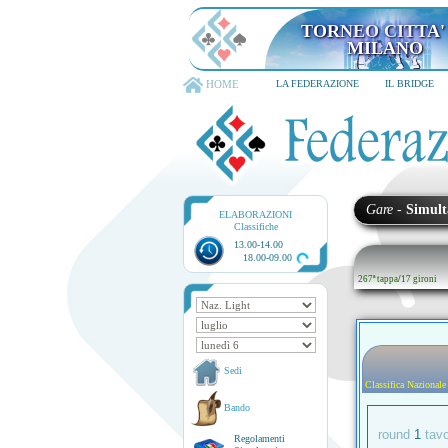
TORNEO CITTA' D
6-8 dicembre 202
HOME
LA FEDERAZIONE
IL BRIDGE
Gare
-
Simult
ELABORAZIONI
Classifiche
13.00-14.00
18.00-09.00
267ª tappa
/
17 gironi
Sedi
Classifica Nazionale
Bando
round
1
tav
Regolamenti