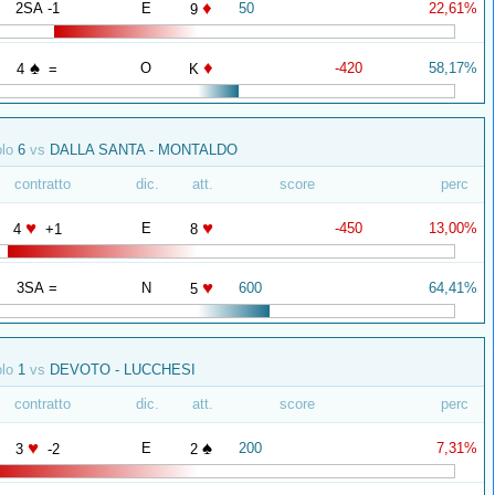
♦
2SA -1
E
50
22,61%
9
♠
♦
O
-420
58,17%
4
=
K
olo
6
vs
DALLA SANTA - MONTALDO
contratto
dic.
att.
score
perc
♥
♥
E
-450
13,00%
4
+1
8
♥
3SA =
N
600
64,41%
5
olo
1
vs
DEVOTO - LUCCHESI
contratto
dic.
att.
score
perc
♥
♠
E
200
7,31%
3
-2
2