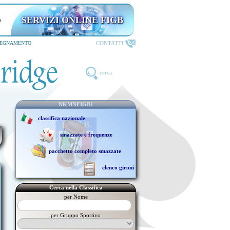
SERVIZI ONLINE FIGB
riservati ai TESSERATI
CONTATTI
SEGNAMENTO
cerca
NKMNFIGB1
classifica nazionale
smazzate e frequenze
pacchetto completo smazzate
elenco gironi
Cerca nella Classifica
per Nome
per Gruppo Sportivo