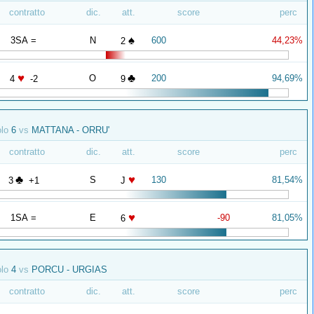
contratto
dic.
att.
score
perc
♠
3SA =
N
600
44,23%
2
♥
♣
O
200
94,69%
4
-2
9
olo
6
vs
MATTANA - ORRU'
contratto
dic.
att.
score
perc
♣
♥
S
130
81,54%
3
+1
J
♥
1SA =
E
-90
81,05%
6
olo
4
vs
PORCU - URGIAS
contratto
dic.
att.
score
perc