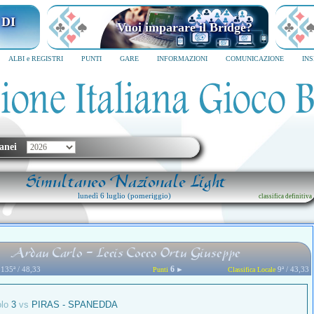
I MILANO
Vuoi imparare il Bridge?
6
SCRIVICI SUBITO
ALBI e REGISTRI
PUNTI
GARE
INFORMAZIONI
COMUNICAZIONE
IN
anei
Simultaneo Nazionale Light
lunedì 6 luglio (pomeriggio)
classifica definitiva
Ardau Carlo - Lecis Cocco Ortu Giuseppe
6
135ª / 48,33
►
9ª / 43,33
Punti
Classifica Locale
olo
3
vs
PIRAS - SPANEDDA