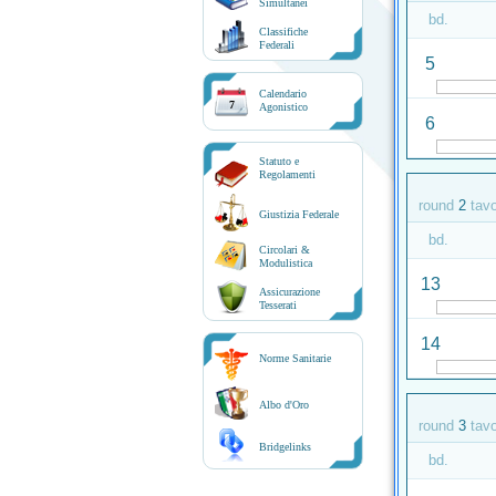
Simultanei
bd.
Classifiche
Federali
5
Calendario
7
Agonistico
6
Statuto e
Regolamenti
round
2
tav
Giustizia Federale
bd.
Circolari &
Modulistica
13
Assicurazione
Tesserati
14
Norme Sanitarie
Albo d'Oro
round
3
tav
Bridgelinks
bd.