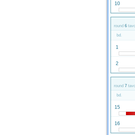
10
round
6
tav
bd.
1
2
round
7
tav
bd.
15
16