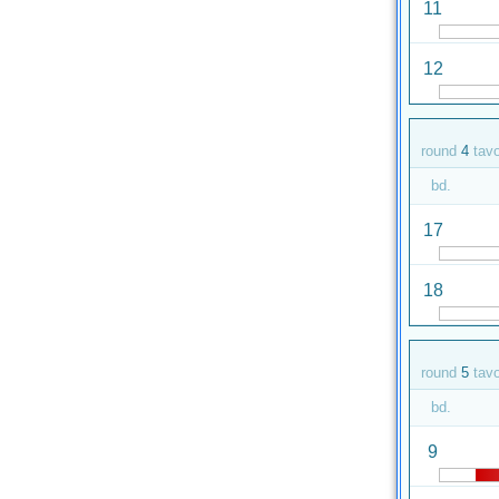
11
12
round
4
tav
bd.
17
18
round
5
tav
bd.
9