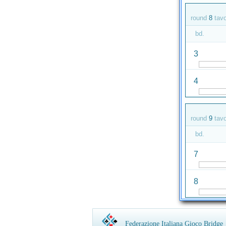
round
8
tav
bd.
3
4
round
9
tav
bd.
7
8
Federazione Italiana Gioco Bridge