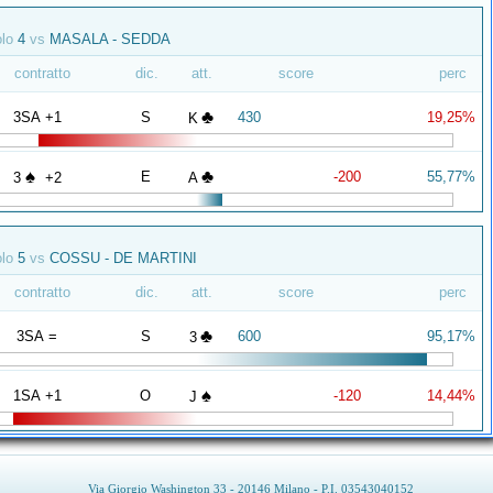
olo
4
vs
MASALA - SEDDA
contratto
dic.
att.
score
perc
♣
3SA +1
S
430
19,25%
K
♠
♣
E
-200
55,77%
3
+2
A
olo
5
vs
COSSU - DE MARTINI
contratto
dic.
att.
score
perc
♣
3SA =
S
600
95,17%
3
♠
1SA +1
O
-120
14,44%
J
Via Giorgio Washington 33 - 20146 Milano - P.I. 03543040152