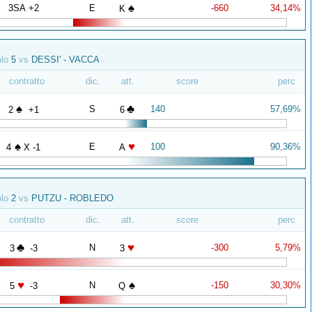
♠
3SA +2
E
-660
34,14%
K
olo
5
vs
DESSI' - VACCA
contratto
dic.
att.
score
perc
♠
♣
S
140
57,69%
2
+1
6
♠
♥
E
100
90,36%
4
X -1
A
olo
2
vs
PUTZU - ROBLEDO
contratto
dic.
att.
score
perc
♣
♥
N
-300
5,79%
3
-3
3
♥
♠
N
-150
30,30%
5
-3
Q