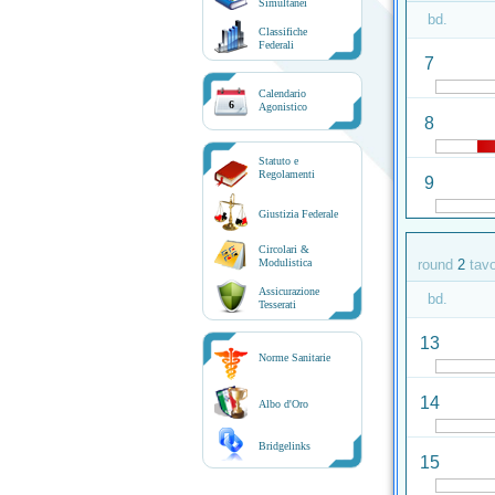
Simultanei
bd.
Classifiche
Federali
7
Calendario
6
Agonistico
8
Statuto e
Regolamenti
9
Giustizia Federale
Circolari &
Modulistica
round
2
tav
Assicurazione
bd.
Tesserati
13
Norme Sanitarie
14
Albo d'Oro
Bridgelinks
15