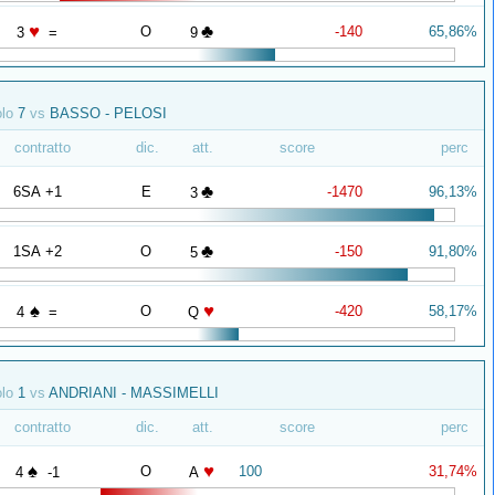
♥
♣
O
-140
65,86%
3
=
9
olo
7
vs
BASSO - PELOSI
contratto
dic.
att.
score
perc
♣
6SA +1
E
-1470
96,13%
3
♣
1SA +2
O
-150
91,80%
5
♠
♥
O
-420
58,17%
4
=
Q
olo
1
vs
ANDRIANI - MASSIMELLI
contratto
dic.
att.
score
perc
♠
♥
O
100
31,74%
4
-1
A