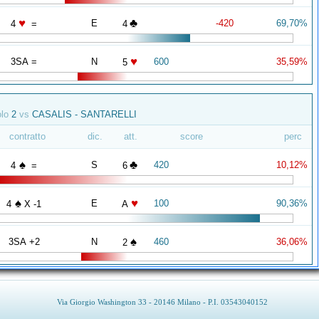
♥
♣
E
-420
69,70%
4
=
4
♥
3SA =
N
600
35,59%
5
olo
2
vs
CASALIS - SANTARELLI
contratto
dic.
att.
score
perc
♠
♣
S
420
10,12%
4
=
6
♠
♥
E
100
90,36%
4
X -1
A
♠
3SA +2
N
460
36,06%
2
Via Giorgio Washington 33 - 20146 Milano - P.I. 03543040152