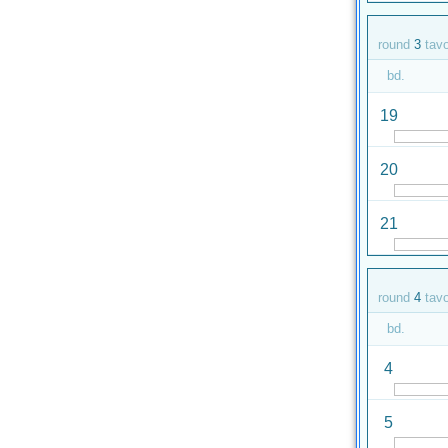
round
3
tav
bd.
19
20
21
round
4
tav
bd.
4
5