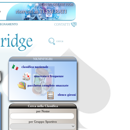
SERVIZI ONLINE FIGB
riservati ai TESSERATI
CONTATTI
SEGNAMENTO
cerca
NKMNFIGB1
classifica nazionale
smazzate e frequenze
pacchetto completo smazzate
elenco gironi
Cerca nella Classifica
per Nome
per Gruppo Sportivo