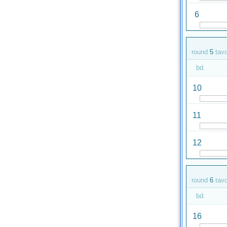
6
round
5
tav
bd.
10
11
12
round
6
tav
bd.
16