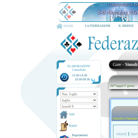
TORNEO CITTA' D
6-8 dicembre 202
HOME
LA FEDERAZIONE
IL BRIDGE
Gare
-
Simult
ELABORAZIONI
Classifiche
13.00-14.00
18.00-09.00
267ª tappa
/
17 gironi
Sedi
Classifica Nazionale
Bando
round
1
tav
Regolamenti