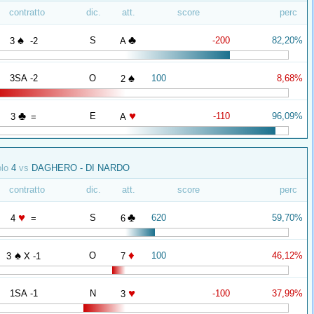
contratto
dic.
att.
score
perc
♠
♣
S
-200
82,20%
3
-2
A
♠
3SA -2
O
100
8,68%
2
♣
♥
E
-110
96,09%
3
=
A
olo
4
vs
DAGHERO - DI NARDO
contratto
dic.
att.
score
perc
♥
♣
S
620
59,70%
4
=
6
♠
♦
O
100
46,12%
3
X -1
7
♥
1SA -1
N
-100
37,99%
3