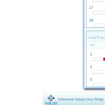
17
18
round
7
tav
bd.
1
2
3
Federazione Italiana Gioco Bridge