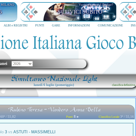
I MILANO
Vuoi imparare il Bridge?
6
SCRIVICI SUBITO
ALBI e REGISTRI
PUNTI
GARE
INFORMAZIONI
COMUNICAZIONE
IN
anei
Simultaneo Nazionale Light
lunedì 6 luglio (pomeriggio)
classifica definitiva
Rubino Teresa - Vandero Anna Bella
8
60ª / 55,82
►
3ª / 55,16
Punti
Classifica Locale
olo
3
vs
ASTUTI - MASSIMELLI