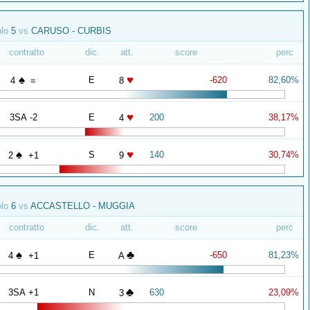
olo
5
vs
CARUSO - CURBIS
contratto
dic.
att.
score
perc
♠
♥
E
-620
82,60%
4
=
8
♥
3SA -2
E
200
38,17%
4
♠
♥
S
140
30,74%
2
+1
9
olo
6
vs
ACCASTELLO - MUGGIA
contratto
dic.
att.
score
perc
♠
♣
E
-650
81,23%
4
+1
A
♣
3SA +1
N
630
23,09%
3