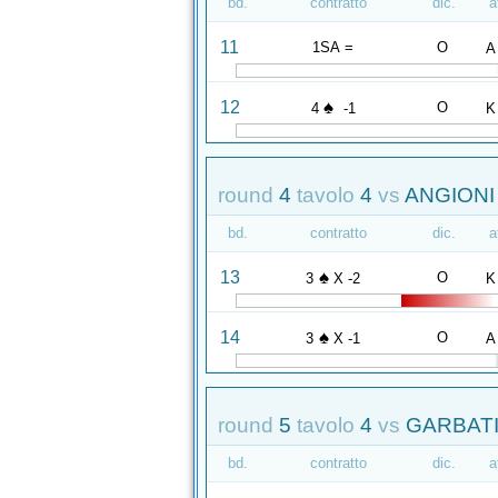
bd.
contratto
dic.
a
11
1SA =
O
A
♠
12
O
4
-1
K
round
4
tavolo
4
vs
ANGIONI 
bd.
contratto
dic.
a
♠
13
O
3
X -2
K
♠
14
O
3
X -1
A
round
5
tavolo
4
vs
GARBATI
bd.
contratto
dic.
a