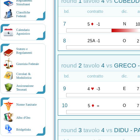
round
1
tavolo
4
vs
CUBEDDU
Regolamenti
Simultanei
bd.
contratto
dic.
a
Classifiche
Federali
♦
7
N
5
-1
1
Calendario
6
Agonistico
8
2SA -1
O
2
Statuto e
Regolamenti
round
2
tavolo
4
vs
GRECO -
Giustizia Federale
Circolari &
bd.
contratto
dic.
a
Modulistica
Assicurazione
♥
9
E
4
-3
7
Tesserati
♦
10
Norme Sanitarie
O
5
=
7
Albo d'Oro
round
3
tavolo
4
vs
DIDU - 
Bridgelinks