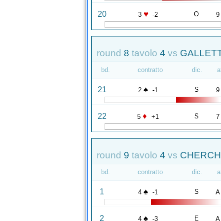
♥
20
O
3
-2
9
round
8
tavolo
4
vs
GALLETTA
bd.
contratto
dic.
a
♠
21
S
2
-1
9
♦
22
S
5
+1
7
round
9
tavolo
4
vs
CHERCHI
bd.
contratto
dic.
a
♠
1
S
4
-1
A
♠
2
E
4
-3
A