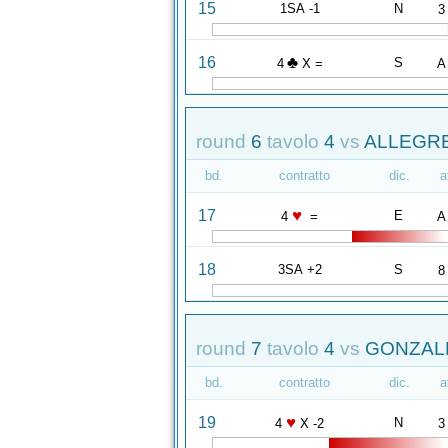
15
1SA -1
N
3
♣
16
S
4
X =
A
round
6
tavolo
4
vs
ALLEGRE
bd.
contratto
dic.
a
♥
17
E
4
=
A
18
3SA +2
S
8
round
7
tavolo
4
vs
GONZALE
bd.
contratto
dic.
a
♥
19
N
4
X -2
3