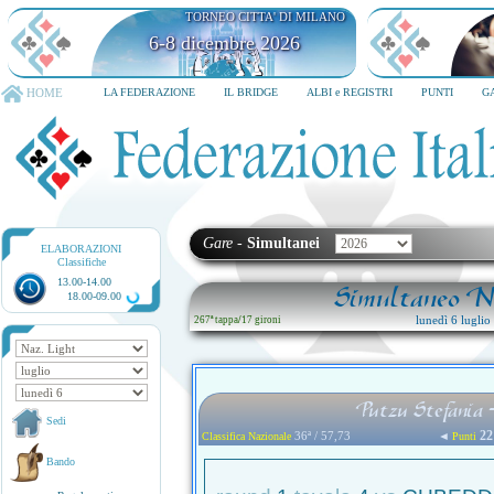
TORNEO CITTA' DI MILANO
6-8 dicembre 2026
HOME
LA FEDERAZIONE
IL BRIDGE
ALBI e REGISTRI
PUNTI
G
Gare
-
Simultanei
ELABORAZIONI
Classifiche
13.00-14.00
Simultaneo Na
18.00-09.00
lunedì 6 lugli
267ª tappa
/
17 gironi
Putzu Stefania 
Sedi
22
36ª / 57,73
◄
Classifica Nazionale
Punti
Bando