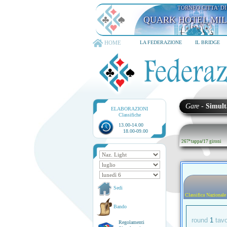
TORNEO CITTA' D
QUARK HOTEL MI
HOME
LA FEDERAZIONE
IL BRIDGE
Gare
-
Simult
ELABORAZIONI
Classifiche
13.00-14.00
18.00-09.00
267ª tappa
/
17 gironi
Sedi
Classifica Nazionale
Bando
round
1
tav
Regolamenti