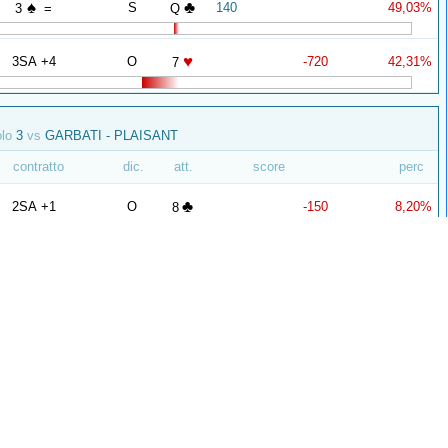
♠
♣
S
140
49,03%
3
=
Q
♥
3SA +4
O
-720
42,31%
7
olo
3
vs
GARBATI - PLAISANT
contratto
dic.
att.
score
perc
♣
2SA +1
O
-150
8,20%
8
♠
♥
O
-450
6,75%
4
+1
Q
olo
3
vs
ALLEGRETTO - PODDA
contratto
dic.
att.
score
perc
♠
3SA +2
S
660
71,35%
10