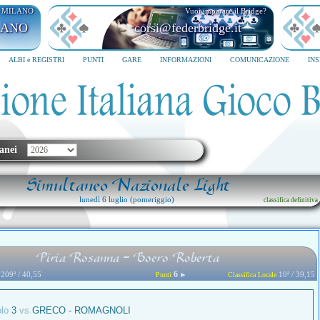
I MILANO
Vuoi imparare il Bridge?
LANO
corsi@federbridge.it
ALBI e REGISTRI
PUNTI
GARE
INFORMAZIONI
COMUNICAZIONE
IN
anei
Simultaneo Nazionale Light
lunedì 6 luglio (pomeriggio)
classifica definitiva
Piria Rosanna - Boero Roberta
6
209ª / 40,55
►
10ª / 39,15
Punti
Classifica Locale
olo
3
vs
GRECO - ROMAGNOLI