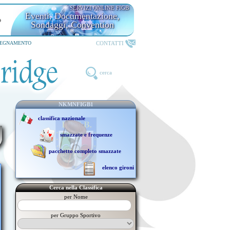
SERVIZI ONLINE FIGB
Eventi, Documentazione,
Sondaggi, Convention
CONTATTI
SEGNAMENTO
cerca
NKMNFIGB1
classifica nazionale
smazzate e frequenze
pacchetto completo smazzate
elenco gironi
Cerca nella Classifica
per Nome
per Gruppo Sportivo