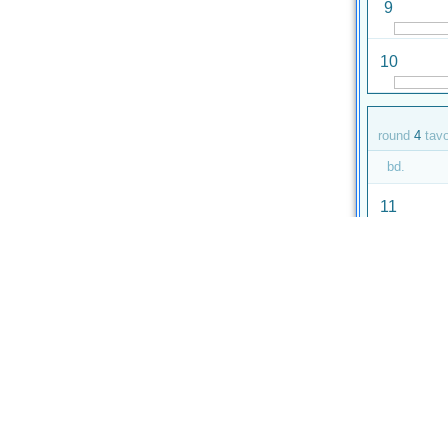
9
10
round
4
tav
bd.
11
12
round
5
tav
bd.
13