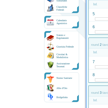
Simultanei
bd.
Classifiche
Federali
5
Calendario
7
Agonistico
6
Statuto e
Regolamenti
round
2
tav
Giustizia Federale
bd.
Circolari &
Modulistica
7
Assicurazione
Tesserati
8
Norme Sanitarie
Albo d'Oro
round
3
tav
Bridgelinks
bd.