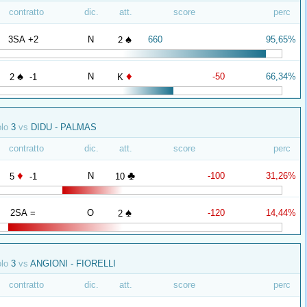
contratto
dic.
att.
score
perc
♠
3SA +2
N
660
95,65%
2
♠
♦
N
-50
66,34%
2
-1
K
olo
3
vs
DIDU - PALMAS
contratto
dic.
att.
score
perc
♦
♣
N
-100
31,26%
5
-1
10
♠
2SA =
O
-120
14,44%
2
olo
3
vs
ANGIONI - FIORELLI
contratto
dic.
att.
score
perc