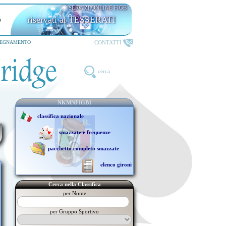
SERVIZI ONLINE FIGB
riservati ai TESSERATI
CONTATTI
SEGNAMENTO
cerca
NKMNFIGB1
classifica nazionale
smazzate e frequenze
pacchetto completo smazzate
elenco gironi
Cerca nella Classifica
per Nome
per Gruppo Sportivo