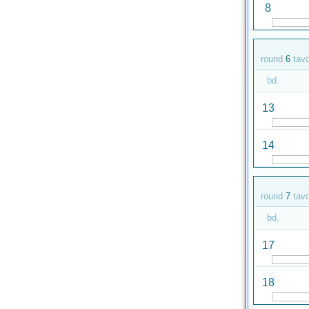
8
round
6
tav
bd.
13
14
round
7
tav
bd.
17
18