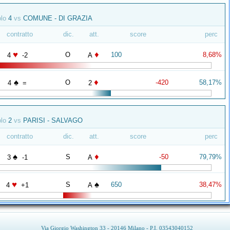
olo
4
vs
COMUNE - DI GRAZIA
contratto
dic.
att.
score
perc
♥
♦
O
100
8,68%
4
-2
A
♠
♦
O
-420
58,17%
4
=
2
olo
2
vs
PARISI - SALVAGO
contratto
dic.
att.
score
perc
♠
♦
S
-50
79,79%
3
-1
A
♥
♠
S
650
38,47%
4
+1
A
Via Giorgio Washington 33 - 20146 Milano - P.I. 03543040152