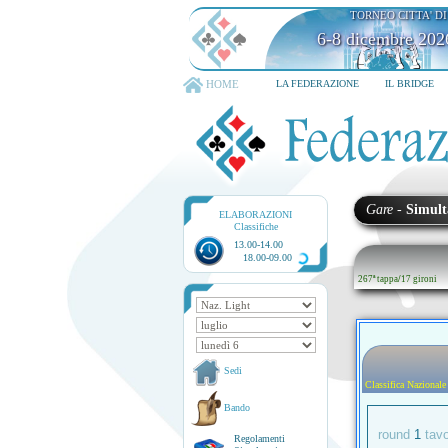
TORNEO CITTA' D
6-8 dicembre 202
HOME
LA FEDERAZIONE
IL BRIDGE
Gare
-
Simult
ELABORAZIONI
Classifiche
13.00-14.00
18.00-09.00
267ª tappa
/
17 gironi
Sedi
Classifica Nazionale
Bando
round
1
tav
Regolamenti