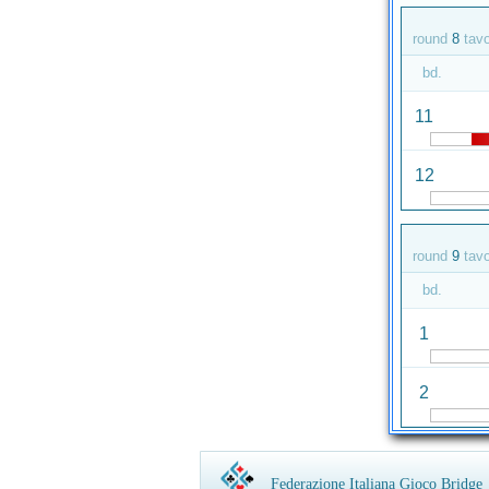
round
8
tav
bd.
11
12
round
9
tav
bd.
1
2
Federazione Italiana Gioco Bridge