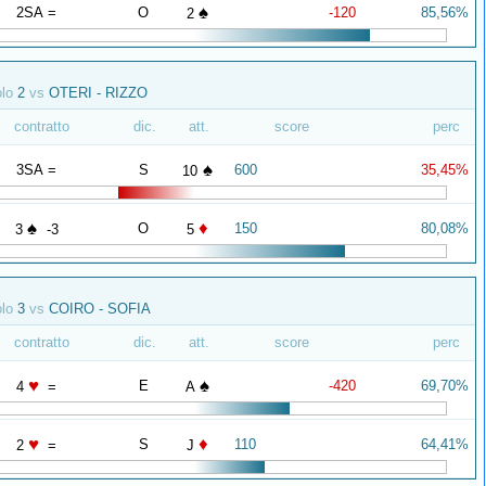
♠
2SA =
O
-120
85,56%
2
olo
2
vs
OTERI - RIZZO
contratto
dic.
att.
score
perc
♠
3SA =
S
600
35,45%
10
♠
♦
O
150
80,08%
3
-3
5
olo
3
vs
COIRO - SOFIA
contratto
dic.
att.
score
perc
♥
♠
E
-420
69,70%
4
=
A
♥
♦
S
110
64,41%
2
=
J