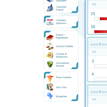
Simultanei
bd.
Classifiche
Federali
15
Calendario
6
Agonistico
16
Statuto e
Regolamenti
round
2
tav
Giustizia Federale
bd.
Circolari &
Modulistica
3
Assicurazione
Tesserati
4
Norme Sanitarie
Albo d'Oro
round
3
tav
Bridgelinks
bd.