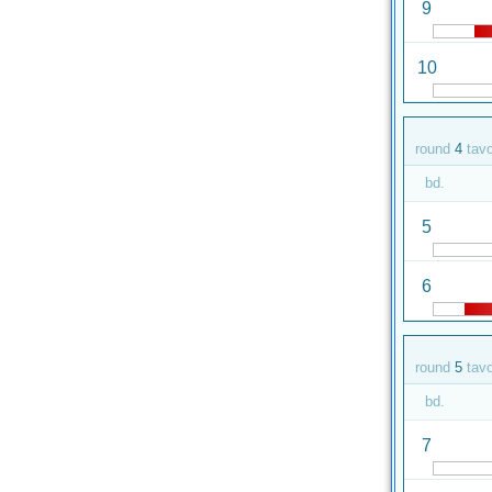
9
10
round
4
tav
bd.
5
6
round
5
tav
bd.
7