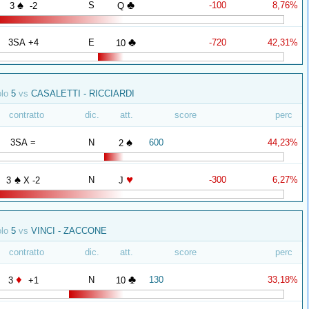
♠
♣
S
-100
8,76%
3
-2
Q
♣
3SA +4
E
-720
42,31%
10
olo
5
vs
CASALETTI - RICCIARDI
contratto
dic.
att.
score
perc
♠
3SA =
N
600
44,23%
2
♠
♥
N
-300
6,27%
3
X -2
J
olo
5
vs
VINCI - ZACCONE
contratto
dic.
att.
score
perc
♦
♣
N
130
33,18%
3
+1
10