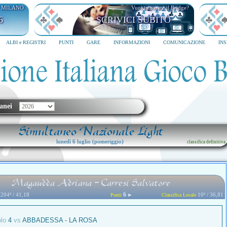
I MILANO
Vuoi imparare il Bridge?
6
SCRIVICI SUBITO
ALBI e REGISTRI
PUNTI
GARE
INFORMAZIONI
COMUNICAZIONE
IN
anei
Simultaneo Nazionale Light
lunedì 6 luglio (pomeriggio)
classifica definitiva
Magaudda Adriana - Carresi Salvatore
6
204ª / 41,18
►
10ª / 36,81
Punti
Classifica Locale
olo
4
vs
ABBADESSA - LA ROSA