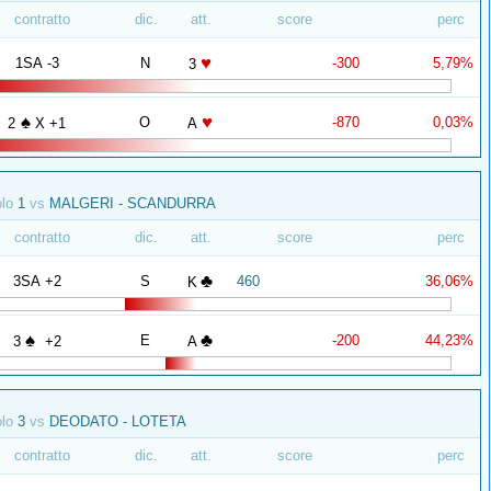
contratto
dic.
att.
score
perc
♥
1SA -3
N
-300
5,79%
3
♠
♥
O
-870
0,03%
2
X +1
A
olo
1
vs
MALGERI - SCANDURRA
contratto
dic.
att.
score
perc
♣
3SA +2
S
460
36,06%
K
♠
♣
E
-200
44,23%
3
+2
A
olo
3
vs
DEODATO - LOTETA
contratto
dic.
att.
score
perc