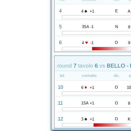
♠
4
E
4
+1
A
5
3SA -1
N
8
♥
6
O
4
-1
9
round
7
tavolo
6
vs
BELLO -
bd.
contratto
dic.
a
♦
10
O
6
+1
1
11
1SA +1
O
8
♠
12
O
3
+1
K