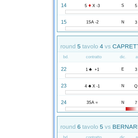
♦
14
S
5
X -3
5
15
1SA -2
N
3
round
5
tavolo
4
vs
CAPRETT
bd.
contratto
dic.
a
♠
22
E
1
+1
3
♠
23
N
4
X -1
Q
24
3SA =
N
7
round
6
tavolo
5
vs
BERNARD
bd.
contratto
dic.
a