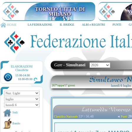
TORNEO CITTA' DI MILANO
6-8 dicembre 2026
HOME
LA FEDERAZIONE
IL BRIDGE
ALBI e REGISTRI
PUNTI
G
Gare
-
Simultanei
ELABORAZIONI
Classifiche
13.00-14.00
Simultaneo Na
18.00-09.00
lunedì 6 lugli
267ª tappa
/
17 gironi
Lattuneddu Vincenzo 
Sedi
20
53ª / 56,48
◄
Classifica Nazionale
Punti
Bando