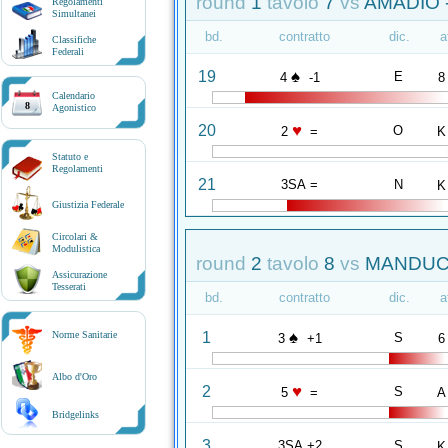
round
1
tavolo
7
vs
AMADIO 
Regolamenti
Simultanei
bd.
contratto
dic.
a
Classifiche
Federali
♠
19
E
4
-1
8
Calendario
8
Agonistico
♥
20
O
2
=
K
Statuto e
Regolamenti
21
3SA =
N
K
Giustizia Federale
Circolari &
Modulistica
round
2
tavolo
8
vs
MANDUCH
Assicurazione
Tesserati
bd.
contratto
dic.
a
♠
1
Norme Sanitarie
S
3
+1
6
Albo d'Oro
♥
2
S
5
=
A
Bridgelinks
3
3SA +2
S
K