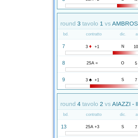
round
3
tavolo
1
vs
AMBROSE
bd.
contratto
dic.
a
♦
7
N
3
+1
1
8
2SA =
O
5
♠
9
S
3
+1
7
round
4
tavolo
2
vs
AIAZZI - 
bd.
contratto
dic.
a
13
2SA +3
S
7