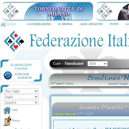
TORNEO CITTA' DI MILANO
6-8 dicembre 2026
HOME
LA FEDERAZIONE
IL BRIDGE
ALBI e REGISTRI
PUNTI
G
Gare
-
Simultanei
ELABORAZIONI
Classifiche
13.00-14.00
Simultaneo Na
18.00-09.00
lunedì 6 lugli
267ª tappa
/
17 gironi
Lanzetta Marcella -
Sedi
177ª / 44,35
Classifica Nazionale
Bando