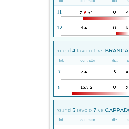
bd.
contratto
dic.
a
♥
11
O
2
+1
A
♠
12
O
4
=
K
round
4
tavolo
1
vs
BRANCA 
bd.
contratto
dic.
a
♠
7
S
2
=
A
8
1SA -2
O
2
round
5
tavolo
7
vs
CAPPADO
bd.
contratto
dic.
a