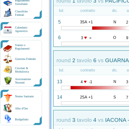
round
1
tavolo
3
vs
PACIFICO
Regolamenti
Simultanei
bd.
contratto
dic.
a
Classifiche
Federali
5
3SA +1
N
2
Calendario
6
Agonistico
♥
6
O
3
=
9
Statuto e
Regolamenti
round
2
tavolo
6
vs
GUARNAC
Giustizia Federale
Circolari &
bd.
contratto
dic.
a
Modulistica
Assicurazione
♥
13
N
4
-1
3
Tesserati
14
Norme Sanitarie
2SA +1
S
7
Albo d'Oro
round
3
tavolo
4
vs
IACONA -
Bridgelinks