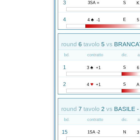
3
3SA =
S
K
♠
4
E
4
-1
5
round
6
tavolo
5
vs
BRANCAT
bd.
contratto
dic.
a
♠
1
S
3
+1
6
♥
2
S
4
+1
A
round
7
tavolo
2
vs
BASILE 
bd.
contratto
dic.
a
15
1SA -2
N
3