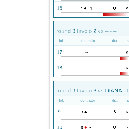
♠
16
O
4
-1
A
round
8
tavolo
2
vs
-- - --
bd.
contratto
dic.
a
17
--
K
18
--
K
round
9
tavolo
6
vs
DIANA -
bd.
contratto
dic.
a
♠
9
S
3
=
K
♦
10
O
6
=
7