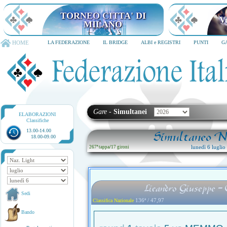
TORNEO CITTA' DI
V
MILANO
HOME
LA FEDERAZIONE
IL BRIDGE
ALBI e REGISTRI
PUNTI
G
Gare
-
Simultanei
ELABORAZIONI
Classifiche
13.00-14.00
Simultaneo Na
18.00-09.00
lunedì 6 lugli
267ª tappa
/
17 gironi
Licandro Giuseppe -
Sedi
136ª / 47,97
Classifica Nazionale
Bando