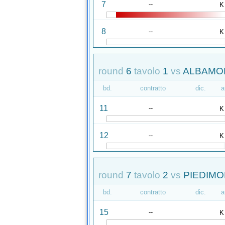
7
--
K
8
--
K
round
6
tavolo
1
vs
ALBAMON
bd.
contratto
dic.
a
11
--
K
12
--
K
round
7
tavolo
2
vs
PIEDIMO
bd.
contratto
dic.
a
15
--
K