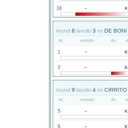
16
--
K
round
8
tavolo
3
vs
DE BONI 
bd.
contratto
dic.
a
1
--
K
2
--
K
round
9
tavolo
4
vs
CIRRITO
bd.
contratto
dic.
a
5
--
K
6
--
K