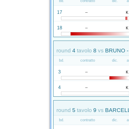
bd.
contratto
dic.
a
17
--
K
18
--
K
round
4
tavolo
8
vs
BRUNO -
bd.
contratto
dic.
a
3
--
K
4
--
K
round
5
tavolo
9
vs
BARCELL
bd.
contratto
dic.
a