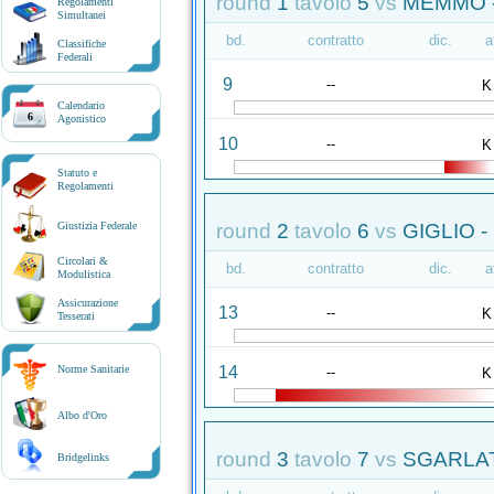
round
1
tavolo
5
vs
MEMMO -
Regolamenti
Simultanei
bd.
contratto
dic.
a
Classifiche
Federali
9
--
K
Calendario
6
Agonistico
10
--
K
Statuto e
Regolamenti
round
2
tavolo
6
vs
GIGLIO 
Giustizia Federale
Circolari &
bd.
contratto
dic.
a
Modulistica
Assicurazione
13
--
K
Tesserati
14
Norme Sanitarie
--
K
Albo d'Oro
round
3
tavolo
7
vs
SGARLAT
Bridgelinks