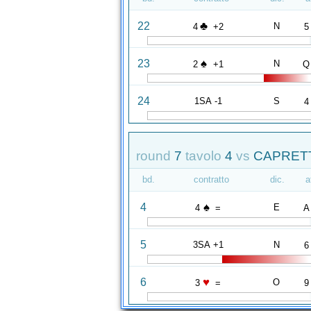
♣
22
N
4
+2
5
♠
23
N
2
+1
Q
24
1SA -1
S
4
round
7
tavolo
4
vs
CAPRETT
bd.
contratto
dic.
a
♠
4
E
4
=
A
5
3SA +1
N
6
♥
6
O
3
=
9