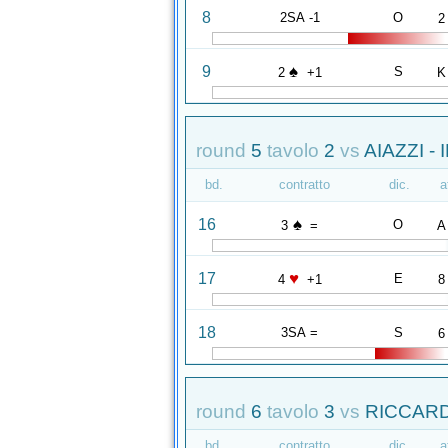
8
2SA -1
O
2
♠
9
S
2
+1
K
round
5
tavolo
2
vs
AIAZZI - 
bd.
contratto
dic.
a
♠
16
O
3
=
A
♥
17
E
4
+1
8
18
3SA =
S
6
round
6
tavolo
3
vs
RICCARDI
bd.
contratto
dic.
a