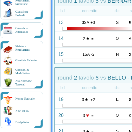
round
1
tavolo
5
vs
BERNARD
Regolamenti
Simultanei
bd.
contratto
dic.
a
Classifiche
Federali
13
3SA +3
S
5
Calendario
6
Agonistico
♠
14
O
2
=
A
Statuto e
Regolamenti
15
1SA -2
N
3
Giustizia Federale
Circolari &
Modulistica
round
2
tavolo
6
vs
BELLO -
Assicurazione
Tesserati
bd.
contratto
dic.
a
♠
19
Norme Sanitarie
E
3
+2
8
Albo d'Oro
♥
20
O
3
=
K
Bridgelinks
♠
21
S
3
=
5