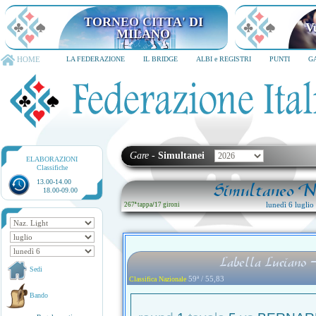
TORNEO CITTA' DI MILANO
6-8 dicembre 2026
HOME
LA FEDERAZIONE
IL BRIDGE
ALBI e REGISTRI
PUNTI
G
Gare
-
Simultanei
ELABORAZIONI
Classifiche
13.00-14.00
Simultaneo Na
18.00-09.00
lunedì 6 lugli
267ª tappa
/
17 gironi
Labella Luciano 
Sedi
59ª / 55,83
Classifica Nazionale
Bando