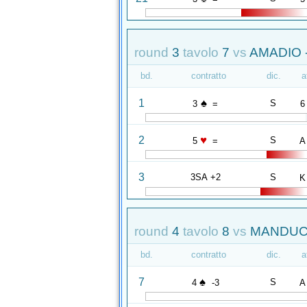
round
3
tavolo
7
vs
AMADIO 
bd.
contratto
dic.
a
♠
1
S
3
=
6
♥
2
S
5
=
A
3
3SA +2
S
K
round
4
tavolo
8
vs
MANDUCH
bd.
contratto
dic.
a
♠
7
S
4
-3
A