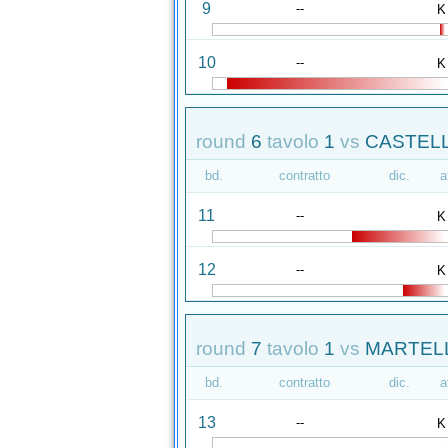
9
--
K
10
--
K
round
6
tavolo
1
vs
CASTELL
bd.
contratto
dic.
a
11
--
K
12
--
K
round
7
tavolo
1
vs
MARTELL
bd.
contratto
dic.
a
13
--
K