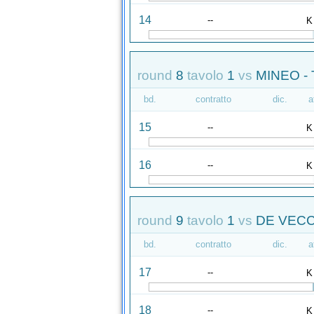
14
--
K
round
8
tavolo
1
vs
MINEO -
bd.
contratto
dic.
a
15
--
K
16
--
K
round
9
tavolo
1
vs
DE VECCH
bd.
contratto
dic.
a
17
--
K
18
--
K