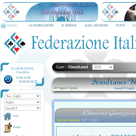
TORNEO CITTA' DI MILANO
6-8 dicembre 2026
HOME
LA FEDERAZIONE
IL BRIDGE
ALBI e REGISTRI
PUNTI
G
Gare
-
Simultanei
ELABORAZIONI
Classifiche
13.00-14.00
Simultaneo Na
18.00-09.00
lunedì 6 lugli
267ª tappa
/
17 gironi
Albamonte Giuseppina 
Sedi
101ª / 51,63
Classifica Nazionale
Bando