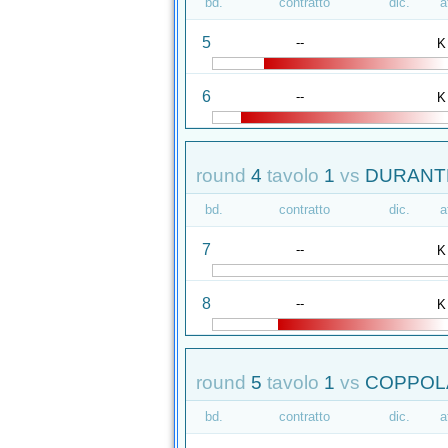
bd.
contratto
dic.
a
5
--
K
6
--
K
round
4
tavolo
1
vs
DURANTE
bd.
contratto
dic.
a
7
--
K
8
--
K
round
5
tavolo
1
vs
COPPOLA
bd.
contratto
dic.
a