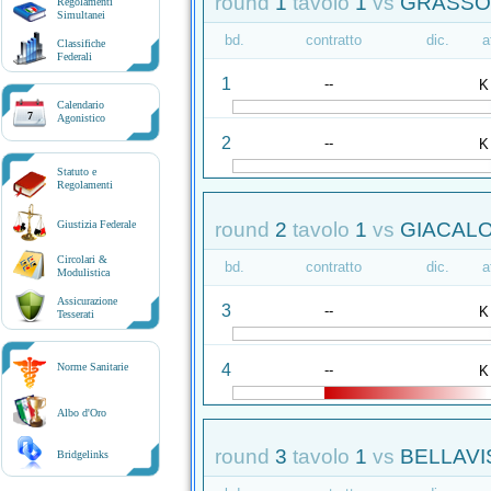
round
1
tavolo
1
vs
GRASSO 
Regolamenti
Simultanei
bd.
contratto
dic.
a
Classifiche
Federali
1
--
K
Calendario
7
Agonistico
2
--
K
Statuto e
Regolamenti
round
2
tavolo
1
vs
GIACALO
Giustizia Federale
Circolari &
bd.
contratto
dic.
a
Modulistica
Assicurazione
3
--
K
Tesserati
4
Norme Sanitarie
--
K
Albo d'Oro
round
3
tavolo
1
vs
BELLAVI
Bridgelinks