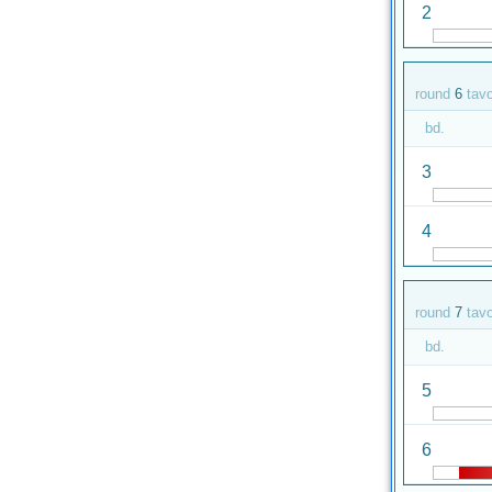
2
round
6
tav
bd.
3
4
round
7
tav
bd.
5
6