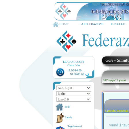
TORNEO CITTA' D
6-8 dicembre 202
HOME
LA FEDERAZIONE
IL BRIDGE
Gare
-
Simult
ELABORAZIONI
Classifiche
13.00-14.00
18.00-09.00
267ª tappa
/
17 gironi
Sedi
Classifica Nazionale
Bando
round
1
tav
Regolamenti