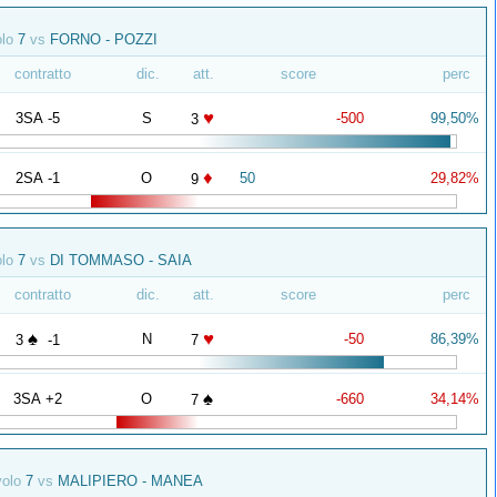
olo
7
vs
FORNO - POZZI
contratto
dic.
att.
score
perc
♥
3SA -5
S
-500
99,50%
3
♦
2SA -1
O
50
29,82%
9
olo
7
vs
DI TOMMASO - SAIA
contratto
dic.
att.
score
perc
♠
♥
N
-50
86,39%
3
-1
7
♠
3SA +2
O
-660
34,14%
7
volo
7
vs
MALIPIERO - MANEA