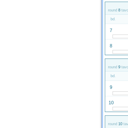
round
8
tav
bd.
7
8
round
9
tav
bd.
9
10
round
10
ta