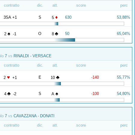
contratto
dic.
att.
score
perc
♦
3SA +1
S
630
53,88%
5
♠
♣
O
50
65,04%
2
-1
8
olo
7
vs
RINALDI - VERSACE
contratto
dic.
att.
score
perc
♥
♣
E
-140
55,77%
2
+1
10
♣
♠
S
-100
54,80%
4
-2
A
olo
7
vs
CAVAZZANA - DONATI
contratto
dic.
att.
score
perc