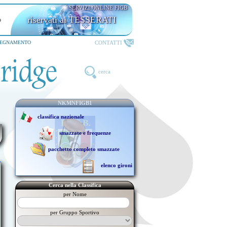
SERVIZI ONLINE FIGB
riservati ai TESSERATI
CONTATTI
SEGNAMENTO
cerca
NKMNFIGB1
classifica nazionale
smazzate e frequenze
pacchetto completo smazzate
elenco gironi
Cerca nella Classifica
per Nome
per Gruppo Sportivo