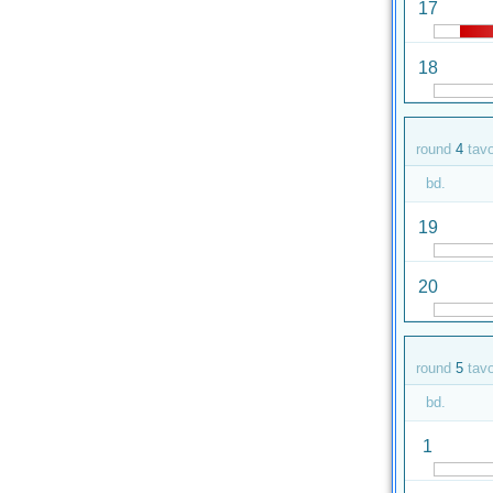
17
18
round
4
tav
bd.
19
20
round
5
tav
bd.
1