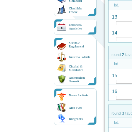
Simultanei
bd.
Classifiche
Federali
13
Calendario
8
Agonistico
14
Statuto e
Regolamenti
round
2
tav
Giustizia Federale
bd.
Circolari &
Modulistica
15
Assicurazione
Tesserati
16
Norme Sanitarie
Albo d'Oro
round
3
tav
Bridgelinks
bd.