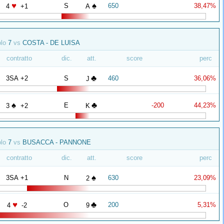
♥
♠
S
650
38,47%
4
+1
A
olo
7
vs
COSTA - DE LUISA
contratto
dic.
att.
score
perc
♣
3SA +2
S
460
36,06%
J
♠
♣
E
-200
44,23%
3
+2
K
olo
7
vs
BUSACCA - PANNONE
contratto
dic.
att.
score
perc
♠
3SA +1
N
630
23,09%
2
♥
♣
O
200
5,31%
4
-2
9