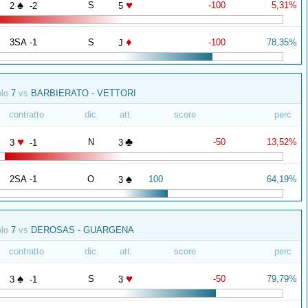
♠
♥
S
-100
5,31%
2
-2
5
♦
3SA -1
S
-100
78,35%
J
olo
7
vs
BARBIERATO - VETTORI
contratto
dic.
att.
score
perc
♥
♣
N
-50
13,52%
3
-1
3
♠
2SA -1
O
100
64,19%
3
olo
7
vs
DEROSAS - GUARGENA
contratto
dic.
att.
score
perc
♠
♥
S
-50
79,79%
3
-1
3