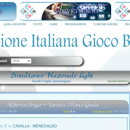
I MILANO
Vuoi imparare il Bridge?
6
SCRIVICI SUBITO
ALBI e REGISTRI
PUNTI
GARE
INFORMAZIONI
COMUNICAZIONE
IN
anei
Simultaneo Nazionale Light
lunedì 6 luglio (pomeriggio)
classifica definitiva
Albertin Sergio - Varotto Maria Grazia
6
157ª / 46,00
►
14ª / 45,63
Punti
Classifica Locale
olo
7
vs
CAVALLA - MENEGALDO