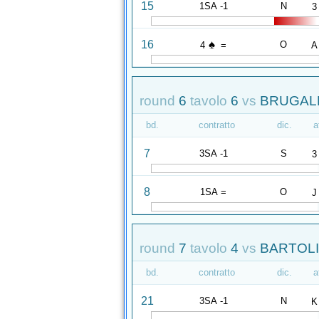
15
1SA -1
N
3
♠
16
O
4
=
A
round
6
tavolo
6
vs
BRUGALE
bd.
contratto
dic.
a
7
3SA -1
S
3
8
1SA =
O
J
round
7
tavolo
4
vs
BARTOLI
bd.
contratto
dic.
a
21
3SA -1
N
K