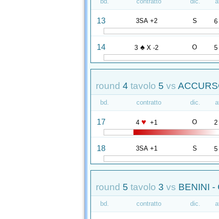
bd.
contratto
dic.
a
13
3SA +2
S
6
♠
14
O
3
X -2
5
round
4
tavolo
5
vs
ACCURSO
bd.
contratto
dic.
a
♥
17
O
4
+1
2
18
3SA +1
S
5
round
5
tavolo
3
vs
BENINI -
bd.
contratto
dic.
a