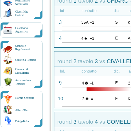
round
1
tavolo
2
vs
CHIARO -
Regolamenti
Simultanei
bd.
contratto
dic.
a
Classifiche
Federali
3
3SA +1
S
K
Calendario
9
Agonistico
♠
4
E
4
+1
A
Statuto e
Regolamenti
round
2
tavolo
3
vs
CIVALLER
Giustizia Federale
Circolari &
bd.
contratto
dic.
a
Modulistica
Assicurazione
♣
9
E
4
-1
2
Tesserati
♣
10
Norme Sanitarie
E
2
=
K
Albo d'Oro
round
3
tavolo
4
vs
COMELLI
Bridgelinks