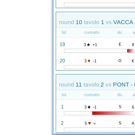
round
10
tavolo
1
vs
VACCA 
bd.
contratto
dic.
a
♠
19
E
3
+1
8
♦
20
O
3
-1
K
round
11
tavolo
2
vs
PONT - 
bd.
contratto
dic.
a
♠
1
S
3
-1
6
♥
2
S
5
=
A