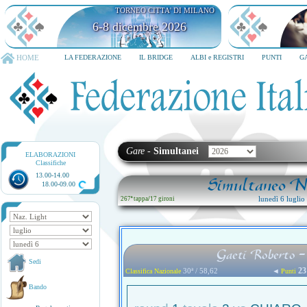
TORNEO CITTA' DI MILANO
6-8 dicembre 2026
HOME
LA FEDERAZIONE
IL BRIDGE
ALBI e REGISTRI
PUNTI
G
Gare
-
Simultanei
ELABORAZIONI
Classifiche
13.00-14.00
Simultaneo Na
18.00-09.00
lunedì 6 lugli
267ª tappa
/
17 gironi
Gaeti Roberto - 
Sedi
23
30ª / 58,62
◄
Classifica Nazionale
Punti
Bando