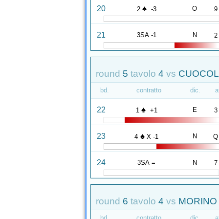
♠
20
O
2
-3
9
21
3SA -1
N
2
round
5
tavolo
4
vs
CUOCOLO
bd.
contratto
dic.
a
♠
22
E
1
+1
3
♠
23
N
4
X -1
Q
24
3SA =
N
7
round
6
tavolo
4
vs
MORINO 
bd.
contratto
dic.
a