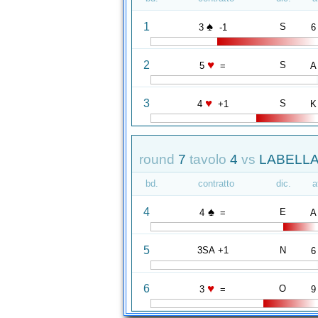
♠
1
S
3
-1
6
♥
2
S
5
=
A
♥
3
S
4
+1
K
round
7
tavolo
4
vs
LABELLA
bd.
contratto
dic.
a
♠
4
E
4
=
A
5
3SA +1
N
6
♥
6
O
3
=
9