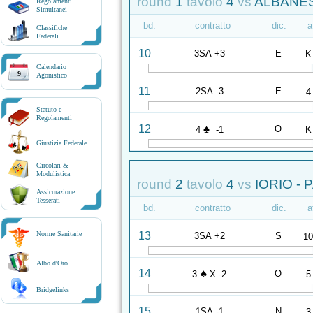
round
1
tavolo
4
vs
ALBANES
Regolamenti
Simultanei
bd.
contratto
dic.
a
Classifiche
Federali
10
3SA +3
E
K
Calendario
9
Agonistico
11
2SA -3
E
4
Statuto e
Regolamenti
♠
12
O
4
-1
K
Giustizia Federale
Circolari &
Modulistica
round
2
tavolo
4
vs
IORIO -
Assicurazione
Tesserati
bd.
contratto
dic.
a
13
Norme Sanitarie
3SA +2
S
1
Albo d'Oro
♠
14
O
3
X -2
5
Bridgelinks
15
1SA -1
N
3