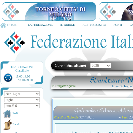
TORNEO CITTA' DI MILANO
6-8 dicembre 2026
HOME
LA FEDERAZIONE
IL BRIDGE
ALBI e REGISTRI
PUNTI
G
Gare
-
Simultanei
ELABORAZIONI
Classifiche
13.00-14.00
Simultaneo Na
18.00-09.00
lunedì 6 lugli
267ª tappa
/
17 gironi
Galeandro Maria Alessan
Sedi
23
32ª / 58,35
◄
Classifica Nazionale
Punti
Bando