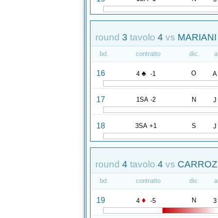
round
3
tavolo
4
vs
MARIANI 
bd.
contratto
dic.
a
♠
16
O
4
-1
A
17
1SA -2
N
J
18
3SA +1
S
J
round
4
tavolo
4
vs
CARROZZI
bd.
contratto
dic.
a
♦
19
N
4
-5
3