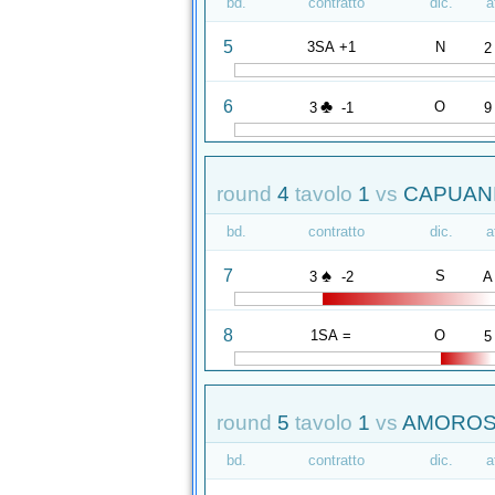
bd.
contratto
dic.
a
5
3SA +1
N
2
♣
6
O
3
-1
9
round
4
tavolo
1
vs
CAPUANI
bd.
contratto
dic.
a
♠
7
S
3
-2
A
8
1SA =
O
5
round
5
tavolo
1
vs
AMOROSIN
bd.
contratto
dic.
a