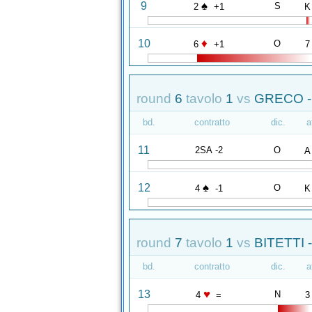
♠
9
S
2
+1
K
♦
10
O
6
+1
7
round
6
tavolo
1
vs
GRECO -
bd.
contratto
dic.
a
11
2SA -2
O
A
♠
12
O
4
-1
K
round
7
tavolo
1
vs
BITETTI 
bd.
contratto
dic.
a
♥
13
N
4
=
3