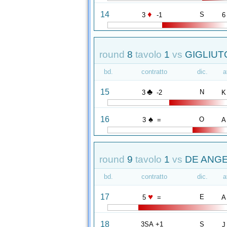
♦
14
S
3
-1
6
round
8
tavolo
1
vs
GIGLIUT
bd.
contratto
dic.
a
♣
15
N
3
-2
K
♠
16
O
3
=
A
round
9
tavolo
1
vs
DE ANGE
bd.
contratto
dic.
a
♥
17
E
5
=
A
18
3SA +1
S
J