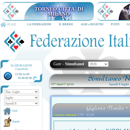
TORNEO CITTA' DI MILANO
6-8 dicembre 2026
HOME
LA FEDERAZIONE
IL BRIDGE
ALBI e REGISTRI
PUNTI
G
Gare
-
Simultanei
ELABORAZIONI
Classifiche
13.00-14.00
Simultaneo Na
18.00-09.00
lunedì 6 lugli
267ª tappa
/
17 gironi
Gigliuto Placido -
Sedi
170ª / 45,04
Classifica Nazionale
Bando