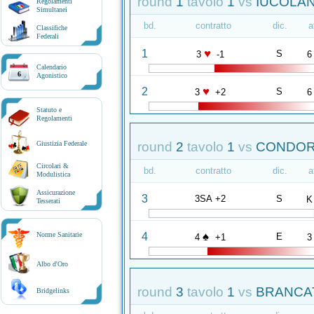
round
1
tavolo
1
vs
IUCOLAN
Regolamenti
Simultanei
bd.
contratto
dic.
a
Classifiche
Federali
♥
1
S
3
-1
6
Calendario
6
Agonistico
♥
2
S
3
+2
6
Statuto e
Regolamenti
round
2
tavolo
1
vs
CONDORE
Giustizia Federale
Circolari &
bd.
contratto
dic.
a
Modulistica
Assicurazione
3
3SA +2
S
K
Tesserati
♠
4
Norme Sanitarie
E
4
+1
3
Albo d'Oro
round
3
tavolo
1
vs
BRANCAT
Bridgelinks