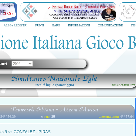
PADOVA
Cascina Era Sandigliano
RE
5-6 settembre 2026
ALBI e REGISTRI
PUNTI
GARE
INFORMAZIONI
COMUNICAZIONE
IN
anei
Simultaneo Nazionale Light
lunedì 6 luglio (pomeriggio)
classifica definitiva
Franceschi Silvana - Atzeni Marisa
20
54ª / 56,39
◄
4ª / 57,64
Punti
Classifica Locale
olo
9
vs
GONZALEZ - PIRAS