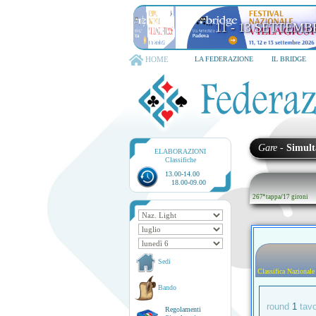
11 - 13 SETTEMB
HOME
LA FEDERAZIONE
IL BRIDGE
Gare
-
Simult
ELABORAZIONI
Classifiche
13.00-14.00
18.00-09.00
267ª tappa
/
17 gironi
Sedi
Classifica Nazionale
Bando
round
1
tav
Regolamenti