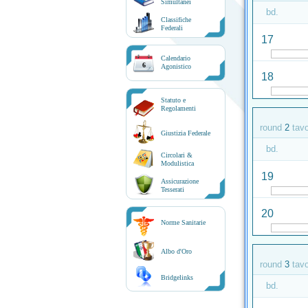
Simultanei
bd.
Classifiche
Federali
17
Calendario
6
Agonistico
18
Statuto e
Regolamenti
round
2
tav
Giustizia Federale
bd.
Circolari &
Modulistica
19
Assicurazione
Tesserati
20
Norme Sanitarie
Albo d'Oro
round
3
tav
Bridgelinks
bd.