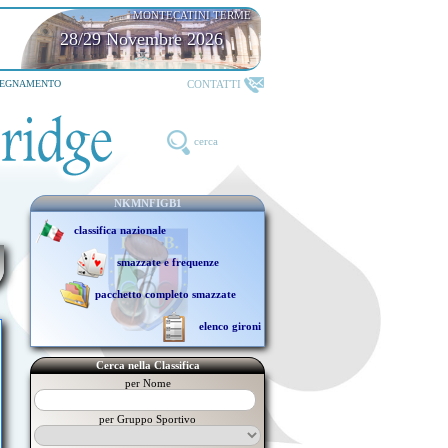
MONTECATINI TERME
28/29 Novembre 2026
CONTATTI
SEGNAMENTO
cerca
NKMNFIGB1
classifica nazionale
smazzate e frequenze
pacchetto completo smazzate
elenco gironi
Cerca nella Classifica
per Nome
per Gruppo Sportivo