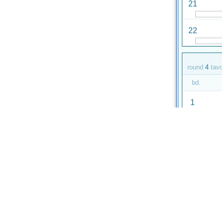
21
22
round
4
tav
bd.
1
2
round
5
tav
bd.
3