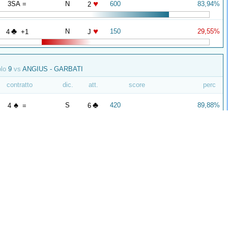
♥
3SA =
N
600
83,94%
2
♣
♥
N
150
29,55%
4
+1
J
olo
9
vs
ANGIUS - GARBATI
contratto
dic.
att.
score
perc
♠
♣
S
420
89,88%
4
=
6
♥
♠
S
650
61,53%
5
=
A
olo
9
vs
CALELLA - MEDAGLIANI
contratto
dic.
att.
score
perc
♣
3SA +2
S
460
63,94%
K