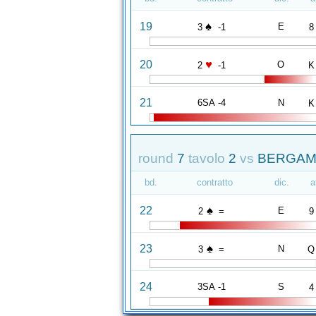
♠
19
E
3
-1
8
♥
20
O
2
-1
K
21
6SA -4
N
K
round
7
tavolo
2
vs
BERGAMO
bd.
contratto
dic.
a
♠
22
E
2
=
9
♠
23
N
3
=
Q
24
3SA -1
S
4