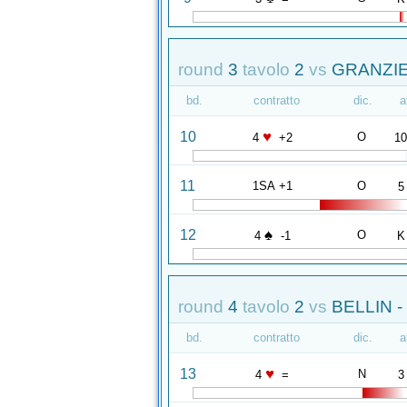
round
3
tavolo
2
vs
GRANZIE
bd.
contratto
dic.
a
♥
10
O
4
+2
1
11
1SA +1
O
5
♠
12
O
4
-1
K
round
4
tavolo
2
vs
BELLIN 
bd.
contratto
dic.
a
♥
13
N
4
=
3