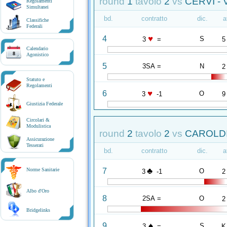
round
1
tavolo
2
vs
CERVI -
Regolamenti
Simultanei
bd.
contratto
dic.
a
Classifiche
Federali
♥
4
S
3
=
5
Calendario
8
Agonistico
5
3SA =
N
2
Statuto e
Regolamenti
♥
6
O
3
-1
9
Giustizia Federale
Circolari &
Modulistica
round
2
tavolo
2
vs
CAROLDI
Assicurazione
Tesserati
bd.
contratto
dic.
a
♣
7
Norme Sanitarie
O
3
-1
2
Albo d'Oro
8
2SA =
O
2
Bridgelinks
♠
9
S
3
=
K