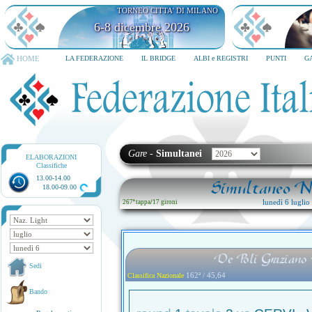
TORNEO CITTA' DI MILANO
QUARK HOTEL MILANO
HOME
LA FEDERAZIONE
IL BRIDGE
ALBI e REGISTRI
PUNTI
G
Gare
-
Simultanei
ELABORAZIONI
Classifiche
13.00-14.00
Simultaneo Na
18.00-09.00
lunedì 6 lugli
267ª tappa
/
17 gironi
De Poli Graziano 
Sedi
162ª / 45,64
Classifica Nazionale
Bando