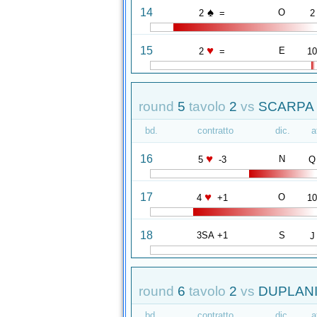
♠
14
O
2
=
2
♥
15
E
2
=
1
round
5
tavolo
2
vs
SCARPA 
bd.
contratto
dic.
a
♥
16
N
5
-3
Q
♥
17
O
4
+1
1
18
3SA +1
S
J
round
6
tavolo
2
vs
DUPLANI 
bd.
contratto
dic.
a