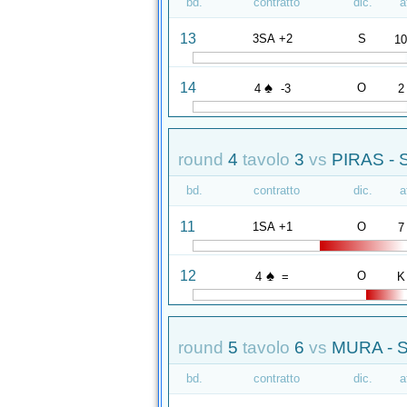
bd.
contratto
dic.
a
13
3SA +2
S
1
♠
14
O
4
-3
2
round
4
tavolo
3
vs
PIRAS -
bd.
contratto
dic.
a
11
1SA +1
O
7
♠
12
O
4
=
K
round
5
tavolo
6
vs
MURA - 
bd.
contratto
dic.
a