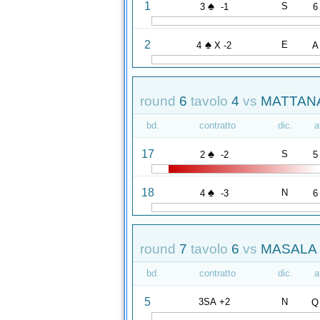
♠
1
S
3
-1
6
♠
2
E
4
X -2
A
round
6
tavolo
4
vs
MATTANA
bd.
contratto
dic.
a
♠
17
S
2
-2
5
♠
18
N
4
-3
6
round
7
tavolo
6
vs
MASALA 
bd.
contratto
dic.
a
5
3SA +2
N
Q