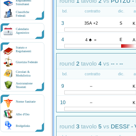
round
1
tavolo
2
vs
PUTZU -
Regolamenti
Simultanei
bd.
contratto
dic.
a
Classifiche
Federali
3
3SA +2
S
K
Calendario
7
Agonistico
♠
4
E
4
=
A
Statuto e
Regolamenti
round
2
tavolo
4
vs
-- - --
Giustizia Federale
Circolari &
bd.
contratto
dic.
a
Modulistica
Assicurazione
9
--
K
Tesserati
10
Norme Sanitarie
--
K
Albo d'Oro
round
3
tavolo
5
vs
DESSI' -
Bridgelinks