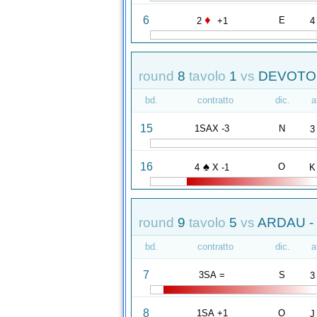
♦
6
E
2
+1
4
round
8
tavolo
1
vs
DEVOTO 
bd.
contratto
dic.
a
15
1SAX -3
N
3
♠
16
O
4
X -1
K
round
9
tavolo
5
vs
ARDAU -
bd.
contratto
dic.
a
7
3SA =
S
3
8
1SA +1
O
J