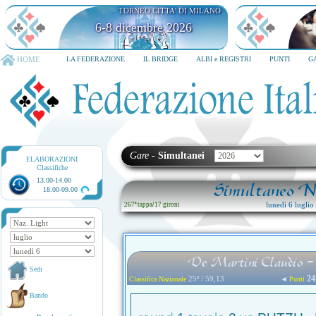
TORNEO CITTA' DI MILANO
6-8 dicembre 2026
HOME
LA FEDERAZIONE
IL BRIDGE
ALBI e REGISTRI
PUNTI
G
Gare
-
Simultanei
ELABORAZIONI
Classifiche
13.00-14.00
Simultaneo Na
18.00-09.00
lunedì 6 lugli
267ª tappa
/
17 gironi
De Martini Claudio -
Sedi
24
25ª / 59,13
◄
Classifica Nazionale
Punti
Bando