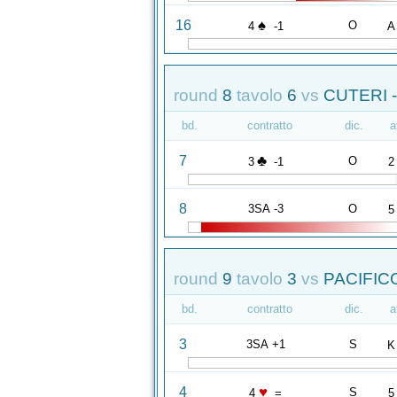
♠
16
O
4
-1
A
round
8
tavolo
6
vs
CUTERI 
bd.
contratto
dic.
a
♣
7
O
3
-1
2
8
3SA -3
O
5
round
9
tavolo
3
vs
PACIFICO
bd.
contratto
dic.
a
3
3SA +1
S
K
♥
4
S
4
=
5