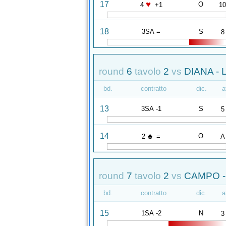
♥
17
O
4
+1
1
18
3SA =
S
8
round
6
tavolo
2
vs
DIANA -
bd.
contratto
dic.
a
13
3SA -1
S
5
♠
14
O
2
=
A
round
7
tavolo
2
vs
CAMPO -
bd.
contratto
dic.
a
15
1SA -2
N
3