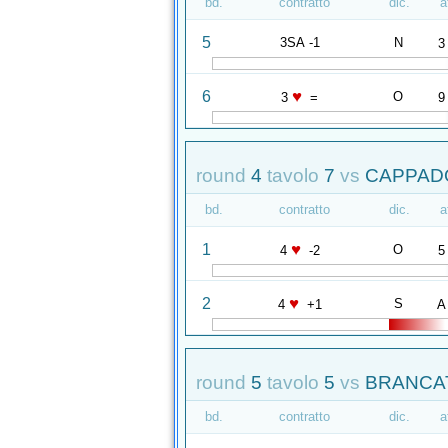
bd.
contratto
dic.
a
5
3SA -1
N
3
♥
6
O
3
=
9
round
4
tavolo
7
vs
CAPPADO
bd.
contratto
dic.
a
♥
1
O
4
-2
5
♥
2
S
4
+1
A
round
5
tavolo
5
vs
BRANCAT
bd.
contratto
dic.
a