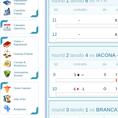
round
1
tavolo
6
vs
-- - --
Regolamenti
Simultanei
bd.
contratto
dic.
a
Classifiche
Federali
11
--
K
Calendario
7
Agonistico
12
--
K
Statuto e
Regolamenti
round
2
tavolo
4
vs
IACONA -
Giustizia Federale
Circolari &
bd.
contratto
dic.
a
Modulistica
Assicurazione
♠
9
S
3
=
7
Tesserati
♦
10
Norme Sanitarie
O
6
-1
7
Albo d'Oro
round
3
tavolo
1
vs
BRANCA 
Bridgelinks