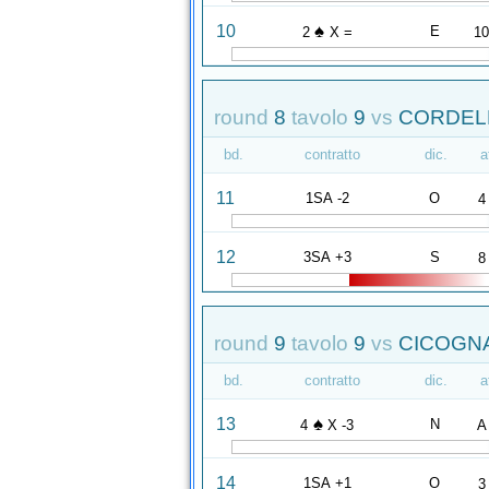
♠
10
E
2
X =
1
round
8
tavolo
9
vs
CORDELL
bd.
contratto
dic.
a
11
1SA -2
O
4
12
3SA +3
S
8
round
9
tavolo
9
vs
CICOGNA
bd.
contratto
dic.
a
♠
13
N
4
X -3
A
14
1SA +1
O
3