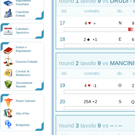
round
1
tavolo
9
vs
DRUDI - 
Regolamenti
Simultanei
bd.
contratto
dic.
a
Classifiche
Federali
♥
17
N
4
=
9
Calendario
7
Agonistico
♠
18
E
2
+1
6
Statuto e
Regolamenti
round
2
tavolo
9
vs
MANCINI 
Giustizia Federale
Circolari &
bd.
contratto
dic.
a
Modulistica
Assicurazione
♥
19
O
4
-1
2
Tesserati
20
Norme Sanitarie
2SA +2
S
Q
Albo d'Oro
round
3
tavolo
9
vs
-- - --
Bridgelinks