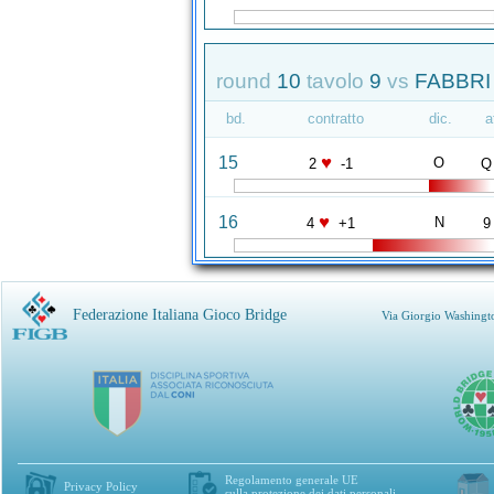
round
10
tavolo
9
vs
FABBRI 
bd.
contratto
dic.
a
♥
15
O
2
-1
Q
♥
16
N
4
+1
9
Federazione Italiana Gioco Bridge
Via Giorgio Washingt
Regolamento generale UE
Privacy Policy
sulla protezione dei dati personali