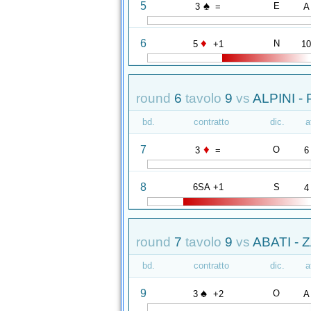
♠
5
E
3
=
A
♦
6
N
5
+1
1
round
6
tavolo
9
vs
ALPINI - 
bd.
contratto
dic.
a
♦
7
O
3
=
6
8
6SA +1
S
4
round
7
tavolo
9
vs
ABATI - 
bd.
contratto
dic.
a
♠
9
O
3
+2
A