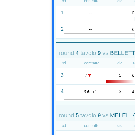
bd.
contratto
dic.
a
1
--
K
2
--
K
round
4
tavolo
9
vs
BELLETTI
bd.
contratto
dic.
a
♥
3
S
2
=
K
♠
4
S
3
+1
4
round
5
tavolo
9
vs
MELELLA
bd.
contratto
dic.
a