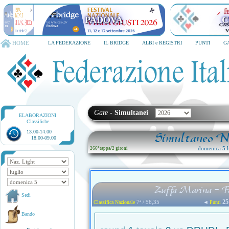
PADOVA
C
HOME
LA FEDERAZIONE
IL BRIDGE
ALBI e REGISTRI
PUNTI
G
Gare
-
Simultanei
ELABORAZIONI
Classifiche
13.00-14.00
Simultaneo Na
18.00-09.00
domenica 5 l
266ª tappa
/
2 gironi
Zuffa Marina - F
Sedi
25
7ª / 56,35
◄
Classifica Nazionale
Punti
Bando