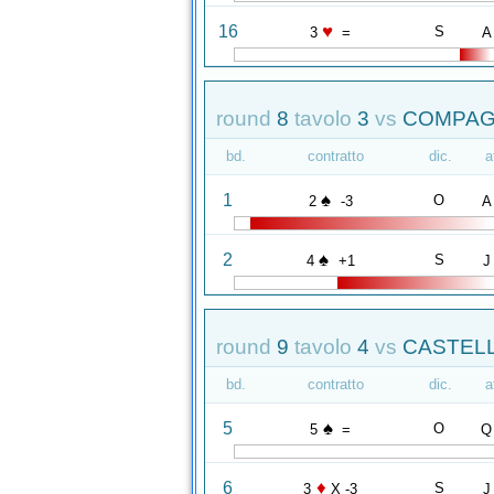
♥
16
S
3
=
A
round
8
tavolo
3
vs
COMPAGN
bd.
contratto
dic.
a
♠
1
O
2
-3
A
♠
2
S
4
+1
J
round
9
tavolo
4
vs
CASTELL
bd.
contratto
dic.
a
♠
5
O
5
=
Q
♦
6
S
3
X -3
J