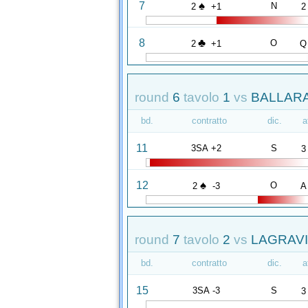
♠
7
N
2
+1
2
♣
8
O
2
+1
Q
round
6
tavolo
1
vs
BALLARAT
bd.
contratto
dic.
a
11
3SA +2
S
3
♠
12
O
2
-3
A
round
7
tavolo
2
vs
LAGRAVI
bd.
contratto
dic.
a
15
3SA -3
S
3