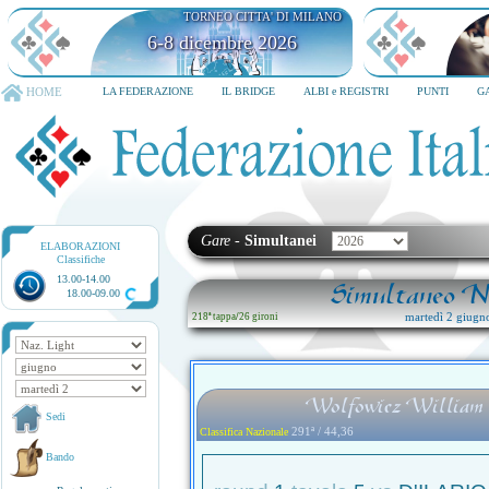
TORNEO CITTA' DI MILANO
6-8 dicembre 2026
HOME
LA FEDERAZIONE
IL BRIDGE
ALBI e REGISTRI
PUNTI
G
Gare
-
Simultanei
ELABORAZIONI
Classifiche
13.00-14.00
Simultaneo Na
18.00-09.00
martedì 2 giugn
218ª tappa
/
26 gironi
Wolfowicz William -
Sedi
291ª / 44,36
Classifica Nazionale
Bando