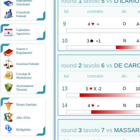
round
1
tavolo
5
vs
D'ILARIO
Regolamenti
Simultanei
bd.
contratto
dic.
a
Classifiche
Federali
♥
9
O
4
=
A
Calendario
8
Agonistico
♣
10
N
3
+1
A
Statuto e
Regolamenti
round
2
tavolo
6
vs
DE CAROL
Giustizia Federale
Circolari &
bd.
contratto
dic.
a
Modulistica
Assicurazione
♥
13
O
5
X -2
1
Tesserati
♥
14
Norme Sanitarie
N
4
=
1
Albo d'Oro
round
3
tavolo
7
vs
MASSARA
Bridgelinks