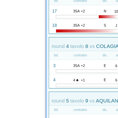
bd.
contratto
dic.
a
17
3SA +2
N
1
18
3SA +2
S
J
round
4
tavolo
8
vs
COLAGIA
bd.
contratto
dic.
a
3
3SA +2
E
6
♠
4
E
4
+1
6
round
5
tavolo
9
vs
AQUILANT
bd.
contratto
dic.
a