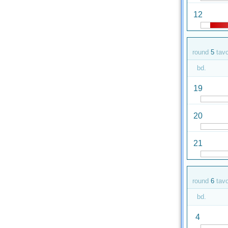
12
round
5
tav
bd.
19
20
21
round
6
tav
bd.
4