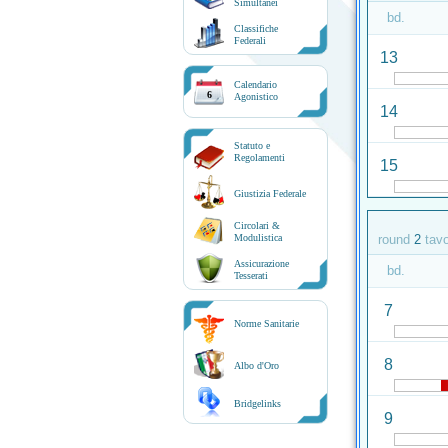
Simultanei
bd.
Classifiche
Federali
13
Calendario
6
Agonistico
14
Statuto e
Regolamenti
15
Giustizia Federale
Circolari &
Modulistica
round
2
tav
Assicurazione
bd.
Tesserati
7
Norme Sanitarie
8
Albo d'Oro
Bridgelinks
9