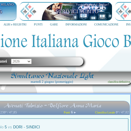
I MILANO
Vuoi imparare il Bridge?
6
SCRIVICI SUBITO
ALBI e REGISTRI
PUNTI
GARE
INFORMAZIONI
COMUNICAZIONE
IN
anei
Simultaneo Nazionale Light
martedì 2 giugno (pomeriggio)
classifica definitiva
Avenati Fabrizio - Belfiore Anna Maria
6
238ª / 47,85
►
8ª / 47,02
Punti
Classifica Locale
olo
5
vs
DORI - SINDICI