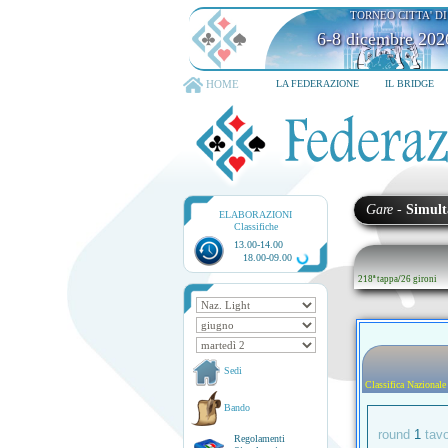
TORNEO CITTA' D
6-8 dicembre 202
HOME
LA FEDERAZIONE
IL BRIDGE
Gare
-
Simult
ELABORAZIONI
Classifiche
13.00-14.00
18.00-09.00
218ª tappa
/
26 gironi
Sedi
Classifica Nazionale
Bando
round
1
tav
Regolamenti