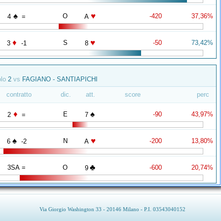
♠
♥
O
-420
37,36%
4
=
A
♦
♥
S
-50
73,42%
3
-1
8
olo
2
vs
FAGIANO - SANTIAPICHI
contratto
dic.
att.
score
perc
♦
♠
E
-90
43,97%
2
=
7
♠
♥
N
-200
13,80%
6
-2
A
♣
3SA =
O
-600
20,74%
9
Via Giorgio Washington 33 - 20146 Milano - P.I. 03543040152