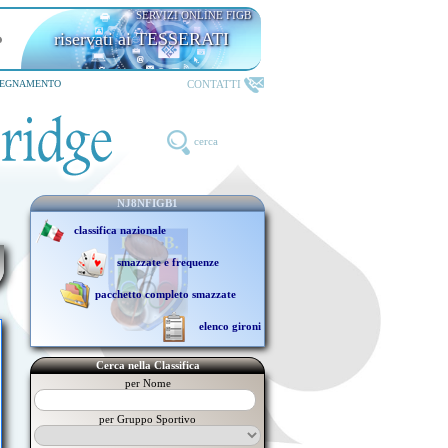
SERVIZI ONLINE FIGB
riservati ai TESSERATI
CONTATTI
SEGNAMENTO
cerca
NJ8NFIGB1
classifica nazionale
smazzate e frequenze
pacchetto completo smazzate
elenco gironi
Cerca nella Classifica
per Nome
per Gruppo Sportivo