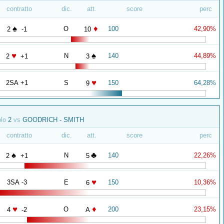
contratto
dic.
att.
score
perc
♠
♦
O
100
42,90%
2
-1
10
♥
♠
N
140
44,89%
2
+1
3
♥
2SA +1
S
150
64,28%
9
olo
2
vs
GOODRICH - SMITH
contratto
dic.
att.
score
perc
♠
♣
N
140
22,26%
2
+1
5
♥
3SA -3
E
150
10,36%
6
♥
♦
O
200
23,15%
4
-2
A