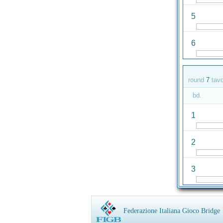
5
6
round
7
tav
bd.
1
2
3
Federazione Italiana Gioco Bridge