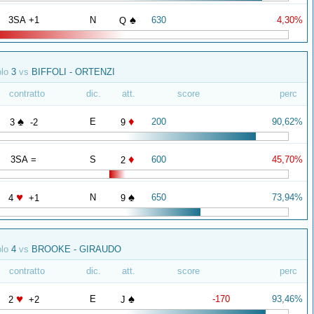
♠
3SA +1
N
630
4,30%
Q
olo
3
vs
BIFFOLI - ORTENZI
contratto
dic.
att.
score
perc
♠
♦
E
200
90,62%
3
-2
9
♦
3SA =
S
600
45,70%
2
♥
♠
N
650
73,94%
4
+1
9
olo
4
vs
BROOKE - GIRAUDO
contratto
dic.
att.
score
perc
♥
♠
E
-170
93,46%
2
+2
J