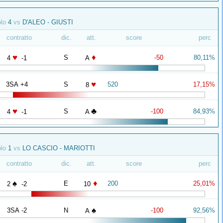
olo
4
vs
D'ALEO - GIUSTI
contratto
dic.
att.
score
perc
♥
♦
S
-50
80,11%
4
-1
A
♥
3SA +4
S
520
17,15%
8
♥
♣
S
-100
84,93%
4
-1
A
olo
1
vs
LO CASCIO - MARIOTTI
contratto
dic.
att.
score
perc
♠
♦
E
200
25,01%
2
-2
10
♠
3SA -2
N
-100
92,56%
A