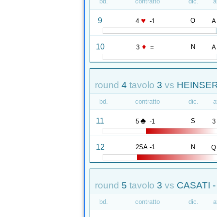
bd.
contratto
dic.
a
♥
9
O
4
-1
A
♦
10
N
3
=
A
round
4
tavolo
3
vs
HEINSER
bd.
contratto
dic.
a
♣
11
S
5
-1
3
12
2SA -1
N
Q
round
5
tavolo
3
vs
CASATI 
bd.
contratto
dic.
a