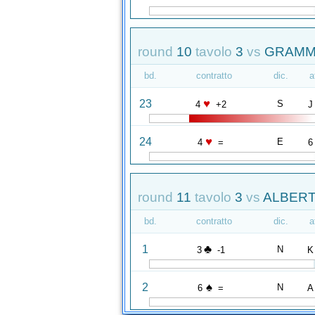
round
10
tavolo
3
vs
GRAMM 
bd.
contratto
dic.
a
♥
23
S
4
+2
J
♥
24
E
4
=
6
round
11
tavolo
3
vs
ALBERTI
bd.
contratto
dic.
a
♣
1
N
3
-1
K
♠
2
N
6
=
A