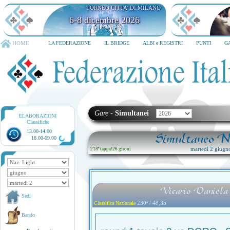
TORNEO CITTA' DI MILANO
6-8 dicembre 2026
HOME
LA FEDERAZIONE
IL BRIDGE
ALBI e REGISTRI
PUNTI
G
Gare
-
Simultanei
ELABORAZIONI
Classifiche
13.00-14.00
Simultaneo Na
18.00-09.00
martedì 2 giugn
218ª tappa
/
26 gironi
Vicario Daniela 
Sedi
230ª / 48,35
Classifica Nazionale
Bando