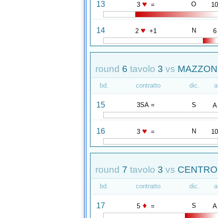
♥
13
O
3
=
1
♥
14
N
2
+1
6
round
6
tavolo
3
vs
MAZZON 
bd.
contratto
dic.
a
15
3SA =
S
A
♥
16
N
3
=
1
round
7
tavolo
3
vs
CENTRO 
bd.
contratto
dic.
a
♦
17
S
5
=
A