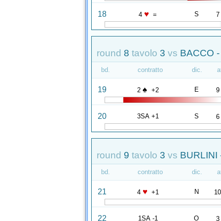
♥
18
S
4
=
7
round
8
tavolo
3
vs
BACCO -
bd.
contratto
dic.
a
♠
19
E
2
+2
9
20
3SA +1
S
6
round
9
tavolo
3
vs
BURLINI 
bd.
contratto
dic.
a
♥
21
N
4
+1
1
22
1SA -1
O
3