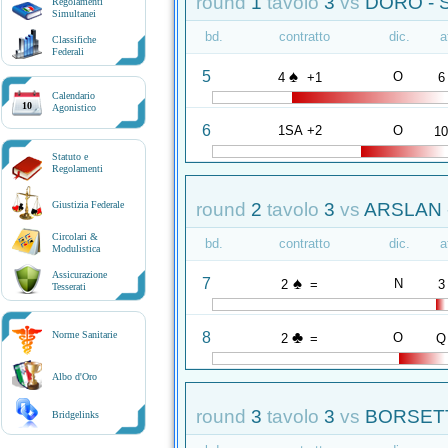
round
1
tavolo
3
vs
DORO - 
Regolamenti
Simultanei
bd.
contratto
dic.
a
Classifiche
Federali
♠
5
O
4
+1
6
Calendario
10
Agonistico
6
1SA +2
O
1
Statuto e
Regolamenti
round
2
tavolo
3
vs
ARSLAN -
Giustizia Federale
Circolari &
bd.
contratto
dic.
a
Modulistica
Assicurazione
♠
7
N
2
=
3
Tesserati
♣
8
Norme Sanitarie
O
2
=
Q
Albo d'Oro
round
3
tavolo
3
vs
BORSETT
Bridgelinks