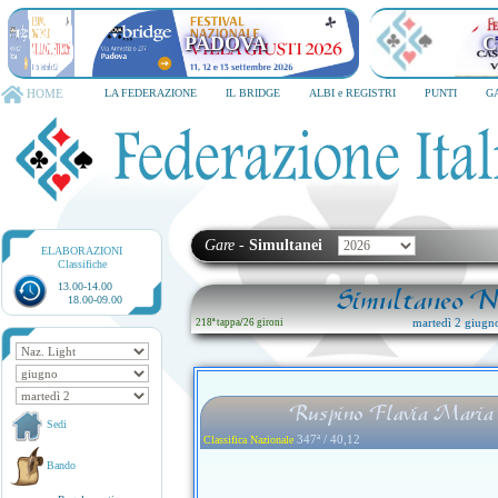
PADOVA
C
HOME
LA FEDERAZIONE
IL BRIDGE
ALBI e REGISTRI
PUNTI
G
Gare
-
Simultanei
ELABORAZIONI
Classifiche
13.00-14.00
Simultaneo Na
18.00-09.00
martedì 2 giugn
218ª tappa
/
26 gironi
Ruspino Flavia Maria 
Sedi
347ª / 40,12
Classifica Nazionale
Bando