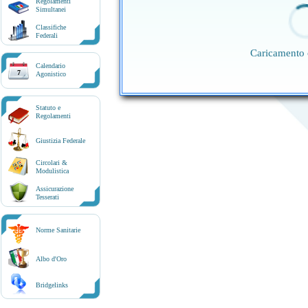
Regolamenti
Simultanei
Classifiche
Federali
Caricamento 
Calendario
7
Agonistico
Statuto e
Regolamenti
Giustizia Federale
Circolari &
Modulistica
Assicurazione
Tesserati
Norme Sanitarie
Albo d'Oro
Bridgelinks