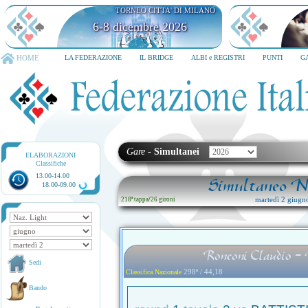
TORNEO CITTA' DI MILANO
6-8 dicembre 2026
HOME
LA FEDERAZIONE
IL BRIDGE
ALBI e REGISTRI
PUNTI
G
Gare
-
Simultanei
ELABORAZIONI
Classifiche
13.00-14.00
Simultaneo Na
18.00-09.00
martedì 2 giugn
218ª tappa
/
26 gironi
Ronconi Claudio -
Sedi
298ª / 44,18
Classifica Nazionale
Bando