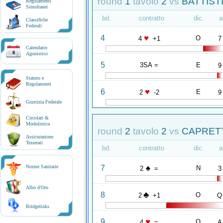
round
1
tavolo
2
vs
BATTISTI
Regolamenti
Simultanei
bd.
contratto
dic.
a
Classifiche
Federali
♥
4
O
4
+1
7
Calendario
8
Agonistico
5
3SA =
E
9
Statuto e
Regolamenti
♥
6
E
2
-2
9
Giustizia Federale
Circolari &
Modulistica
round
2
tavolo
2
vs
CAPRETT
Assicurazione
Tesserati
bd.
contratto
dic.
a
♠
7
Norme Sanitarie
N
2
=
3
Albo d'Oro
♣
8
O
2
+1
Q
Bridgelinks
♥
9
O
4
=
A