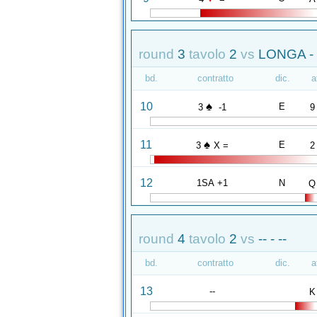
round
3
tavolo
2
vs
LONGA -
bd.
contratto
dic.
a
♠
10
E
3
-1
9
♠
11
E
3
X =
2
12
1SA +1
N
Q
round
4
tavolo
2
vs
-- - --
bd.
contratto
dic.
a
13
--
K