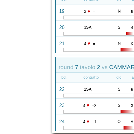
♦
19
N
3
=
8
20
3SA =
S
4
♥
21
N
4
=
K
round
7
tavolo
2
vs
CAMMARE
bd.
contratto
dic.
a
22
1SA =
S
6
♥
23
S
4
+3
3
♥
24
O
4
+1
A