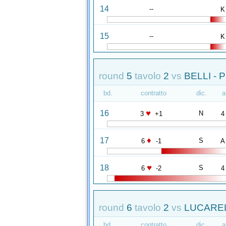
14
--
K
15
--
K
round
5
tavolo
2
vs
BELLI -
bd.
contratto
dic.
a
♥
16
N
3
+1
4
♦
17
S
6
-1
A
♥
18
S
6
-2
4
round
6
tavolo
2
vs
LUCAREL
bd.
contratto
dic.
a